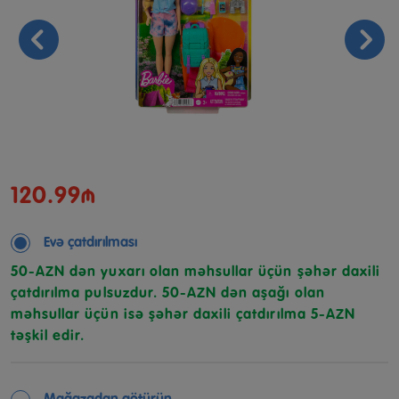
120.99₼
Evə çatdırılması
50-AZN dən yuxarı olan məhsullar üçün şəhər daxili
çatdırılma pulsuzdur. 50-AZN dən aşağı olan
məhsullar üçün isə şəhər daxili çatdırılma 5-AZN
təşkil edir.