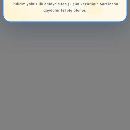
Endirim yalnız ilk onlayn sifariş üçün keçərlidir. Şərtlər və
qaydalar tətbiq olunur.