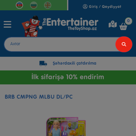
Giriş / Qeydiyyat
0
Şəhərdaxili çatdırılma
İlk sifarişə 10% endirim
BRB CMPNG MLBU DL/PC