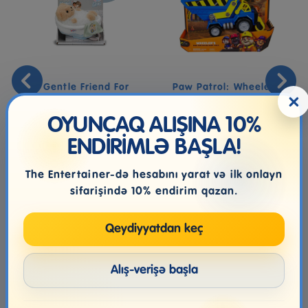
A Gentle Friend For
Paw Patrol: Wheeler’s
×
Sweet Dreams
Dump Truck (2)
OYUNCAQ ALIŞINA 10%
ENDİRİMLƏ BAŞLA!
49.99₼
115.99₼
The Entertainer-də hesabını yarat və ilk onlayn
sifarişində 10% endirim qazan.
Qeydiyyatdan keç
Alış-verişə başla