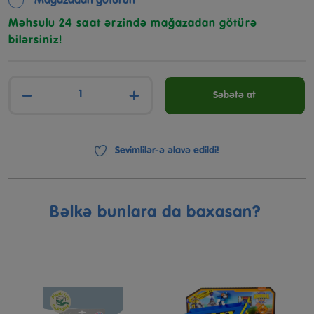
Mağazadan götürün
Məhsulu 24 saat ərzində mağazadan götürə
bilərsiniz!
−
+
Səbətə at
Sevimlilər-ə əlavə edildi!
Bəlkə bunlara da baxasan?