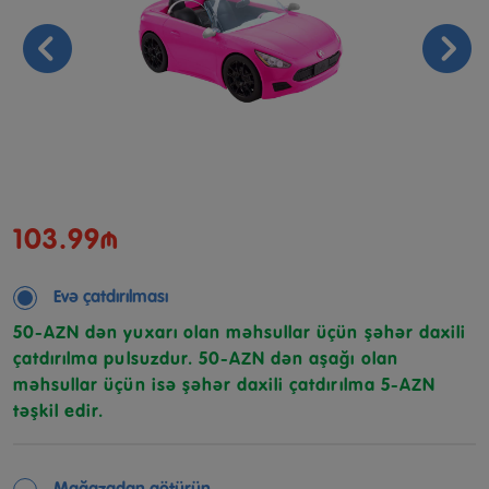
103.99₼
Evə çatdırılması
50-AZN dən yuxarı olan məhsullar üçün şəhər daxili
çatdırılma pulsuzdur. 50-AZN dən aşağı olan
məhsullar üçün isə şəhər daxili çatdırılma 5-AZN
təşkil edir.