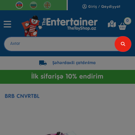
Giriş / Qeydiyyat
0
Şəhərdaxili çatdırılma
İlk sifarişə 10% endirim
BRB CNVRTBL