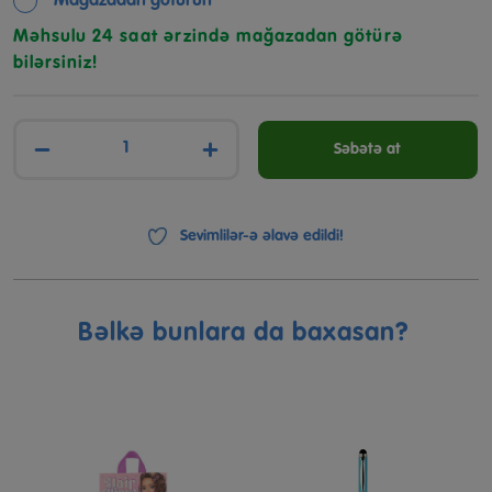
Mağazadan götürün
Məhsulu 24 saat ərzində mağazadan götürə
bilərsiniz!
−
+
Səbətə at
Sevimlilər-ə əlavə edildi!
Bəlkə bunlara da baxasan?