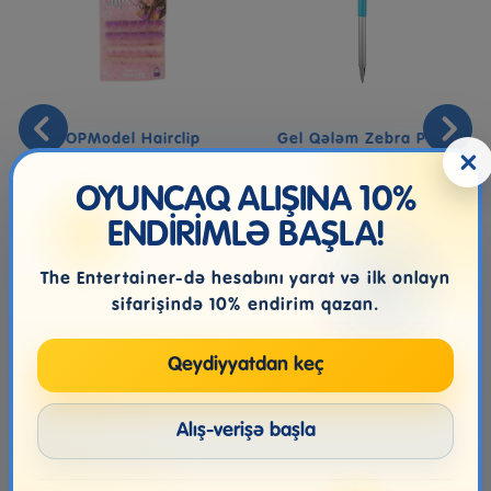
TOPModel Hairclip
Gel Qələm Zebra Pen
×
Hearts Set BEAUTY And
Telescopic Stylus Metallic
ME
0,7...
OYUNCAQ ALIŞINA 10%
ENDİRİMLƏ BAŞLA!
20.99₼
19.99₼
The Entertainer-də hesabını yarat və ilk onlayn
sifarişində 10% endirim qazan.
Qeydiyyatdan keç
Alış-verişə başla