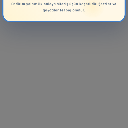
Endirim yalnız ilk onlayn sifariş üçün keçərlidir. Şərtlər və
qaydalar tətbiq olunur.