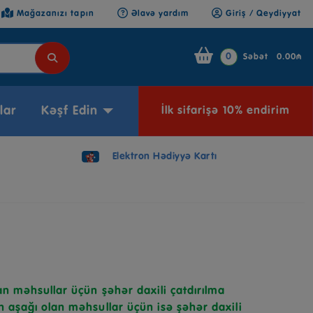
Mağazanızı tapın
Əlavə yardım
Giriş / Qeydiyyat
0
Səbət
0.00₼
lar
Kəşf Edin
İlk sifarişə 10% endirim
Elektron Hədiyyə Kartı
n məhsullar üçün şəhər daxili çatdırılma
 aşağı olan məhsullar üçün isə şəhər daxili