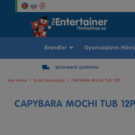
Brendlər
Oyuncaqların Növü
Şəhərdaxili çatdırılma
Ana səhifə
Xırda Oyuncaqlar
CAPYBARA MOCHI TUB 12PC
CAPYBARA MOCHI TUB 12