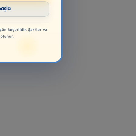
başla
çün keçərlidir. Şərtlər və
 olunur.