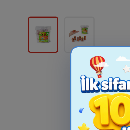
Clementoni Mini Dig
Barbie Colo
Kit: Dinosaur
Rainbow-Inspi
Doll A.
11.99₼
79.9