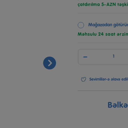
çatdırılma 5-AZN təşki
Mağazadan götürü
Məhsulu 24 saat ərzi
−
Sevimlilər-ə əlavə edil
Bəlk