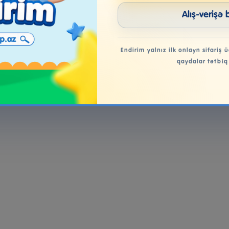
Alış-verişə 
Endirim yalnız ilk onlayn sifariş ü
qaydalar tətbiq