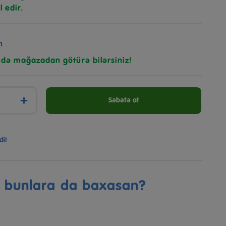
l edir.
n
ndə mağazadan götürə bilərsiniz!
+
Səbətə at
di!
ə bunlara da baxasan?