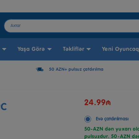
Yaşa Görə
Təkliflər
Yeni Oyuncaq
50 AZN+ pulsuz çatdırılma
24.99₼
PC
Evə çatdırılması
50-AZN dən yuxarı ola
pulsuzdur. 50-AZN dən