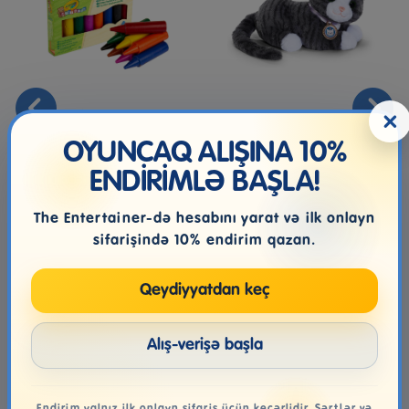
×
Mum Tabaşir Crayola, 8
BABY BORN MY CAT
Əd.
COOKIE WITH BOX
OYUNCAQ ALIŞINA 10%
ENDİRİMLƏ BAŞLA!
5.00₼
119.99₼
The Entertainer-də hesabını yarat və ilk onlayn
sifarişində 10% endirim qazan.
Qeydiyyatdan keç
Alış-verişə başla