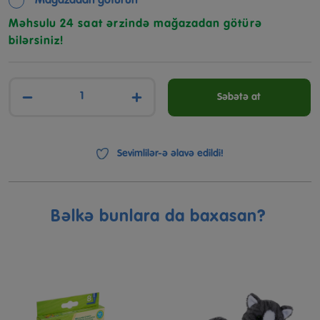
Mağazadan götürün
Məhsulu 24 saat ərzində mağazadan götürə
bilərsiniz!
−
+
Səbətə at
Sevimlilər-ə əlavə edildi!
Bəlkə bunlara da baxasan?