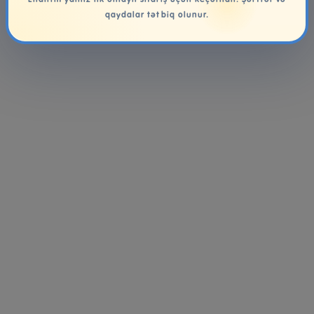
Endirim yalnız ilk onlayn sifariş üçün keçərlidir. Şərtlər və
qaydalar tətbiq olunur.