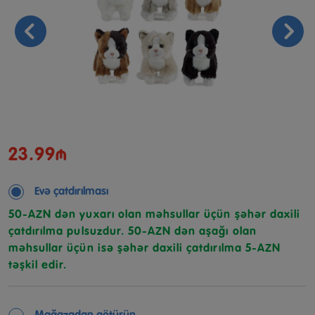
23.99₼
Evə çatdırılması
50-AZN dən yuxarı olan məhsullar üçün şəhər daxili
çatdırılma pulsuzdur. 50-AZN dən aşağı olan
məhsullar üçün isə şəhər daxili çatdırılma 5-AZN
təşkil edir.