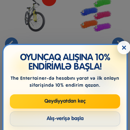
×
Huffy-Mountain Bike For
Antistress Oyuncaq One
Kids
For Fun Bog Eyed
OYUNCAQ ALIŞINA 10%
Bugglies, ...
ENDİRİMLƏ BAŞLA!
199.99₼
225.99₼
14.99₼
The Entertainer-də hesabını yarat və ilk onlayn
sifarişində 10% endirim qazan.
Qeydiyyatdan keç
Alış-verişə başla