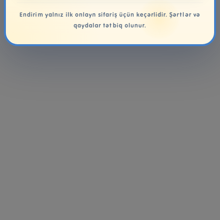
Endirim yalnız ilk onlayn sifariş üçün keçərlidir. Şərtlər və
qaydalar tətbiq olunur.