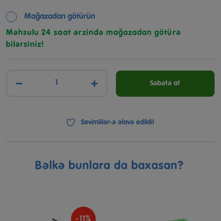
Mağazadan götürün
Məhsulu 24 saat ərzində mağazadan götürə
bilərsiniz!
−
+
Səbətə at
Sevimlilər-ə əlavə edildi!
Bəlkə bunlara da baxasan?
-11%