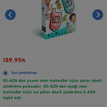
189.99₼
Evə çatdırılması
50-AZN dən yuxarı olan məhsullar üçün şəhər daxili
çatdırılma pulsuzdur. 50-AZN dən aşağı olan
məhsullar üçün isə şəhər daxili çatdırılma 5-AZN
təşkil edir.