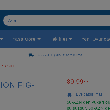
Yaşa Görə
Təkliflər
Yeni Oyunca
50 AZN+ pulsuz çatdırılma
N KNIGHT
89.99₼
ION FIG-
Evə çatdırılması
50-AZN dən yuxarı ola
pulsuzdur. 50-AZN dən