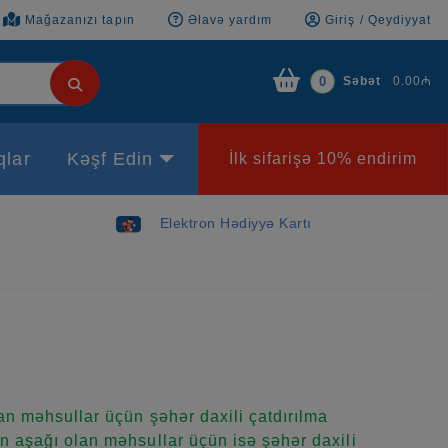
Mağazanızı tapın
Əlavə yardım
Giriş / Qeydiyyat
Səbət
0.00₼
0
qlar
Kəşf Edin
İlk sifarişə 10% endirim
Elektron Hədiyyə Kartı
n məhsullar üçün şəhər daxili çatdırılma
 aşağı olan məhsullar üçün isə şəhər daxili