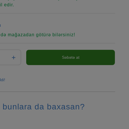
l edir.
n
ndə mağazadan götürə bilərsiniz!
+
Səbətə at
ldi!
 bunlara da baxasan?