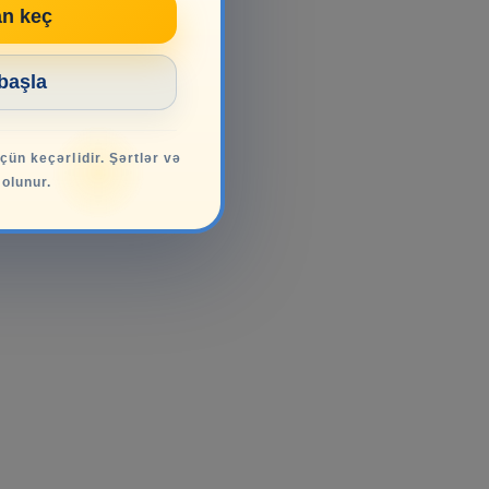
an keç
 başla
üçün keçərlidir. Şərtlər və
 olunur.