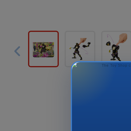
BABY CLEMENTONI -
PEPPA 
NEW PLUSH - BEAR
GRANDDAD
TOW TR
36.99₼
50.9