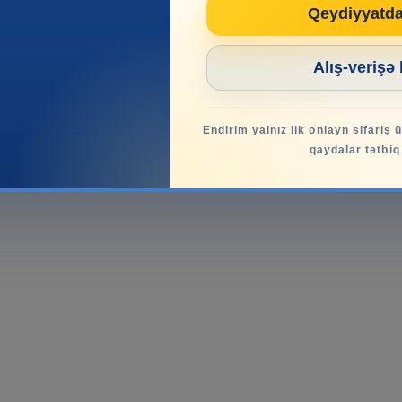
Qeydiyyatd
Alış-verişə
Endirim yalnız ilk onlayn sifariş 
qaydalar tətbiq