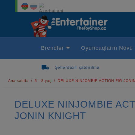
Brendlər
Oyuncaqların Növü
Şəhərdaxili çatdırılma
Ana səhifə
5 - 8 yaş
DELUXE NINJOMBIE ACTION FIG-JONI
DELUXE NINJOMBIE ACT
JONIN KNIGHT