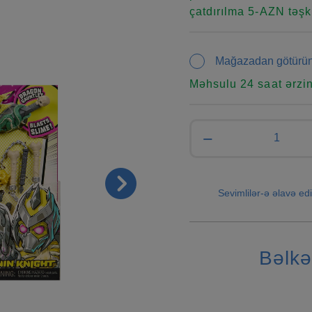
çatdırılma 5-AZN təşki
Mağazadan götürü
Məhsulu 24 saat ərzi
−
Sevimlilər-ə əlavə edi
Bəlkə