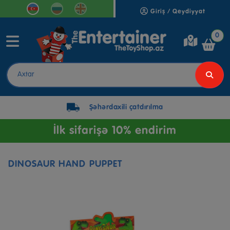
Giriş / Qeydiyyat
0
Şəhərdaxili çatdırılma
İlk sifarişə 10% endirim
DINOSAUR HAND PUPPET