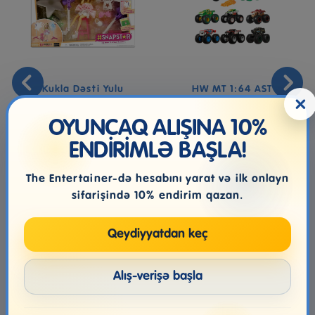
Kukla Dəsti Yulu
HW MT 1:64 AST
×
Snapstar Photo Studio,
5+ Yaş, 25...
OYUNCAQ ALIŞINA 10%
ENDİRİMLƏ BAŞLA!
49.99₼
28.99₼
The Entertainer-də hesabını yarat və ilk onlayn
sifarişində 10% endirim qazan.
Qeydiyyatdan keç
Alış-verişə başla