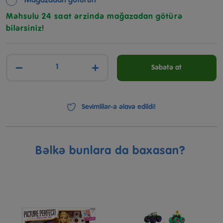
Mağazadan götürün
Məhsulu 24 saat ərzində mağazadan götürə
bilərsiniz!
−
+
Səbətə at
Sevimlilər-ə əlavə edildi!
Bəlkə bunlara da baxasan?