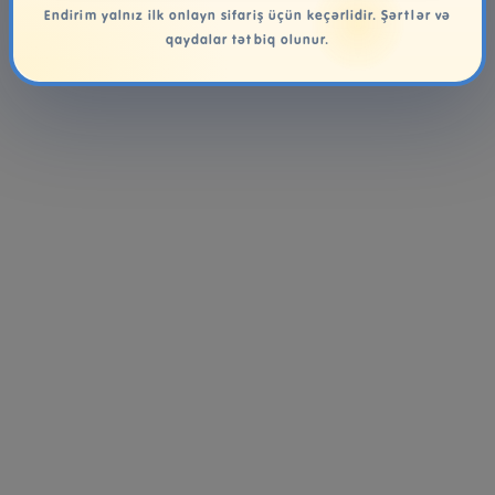
Endirim yalnız ilk onlayn sifariş üçün keçərlidir. Şərtlər və
qaydalar tətbiq olunur.