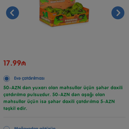
17.99₼
Evə çatdırılması
50-AZN dən yuxarı olan məhsullar üçün şəhər daxili
çatdırılma pulsuzdur. 50-AZN dən aşağı olan
məhsullar üçün isə şəhər daxili çatdırılma 5-AZN
təşkil edir.