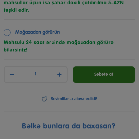
məhsullar üçün isə şəhər daxili çatdırılma 5-AZN
təşkil edir.
Mağazadan götürün
Məhsulu 24 saat ərzində mağazadan götürə
bilərsiniz!
−
+
Səbətə at
Sevimlilər-ə əlavə edildi!
Bəlkə bunlara da baxasan?