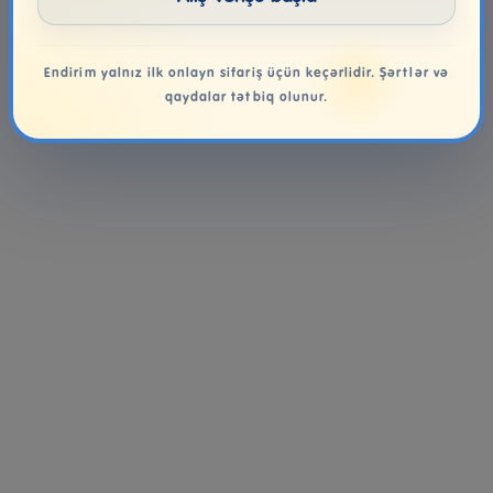
Endirim yalnız ilk onlayn sifariş üçün keçərlidir. Şərtlər və
qaydalar tətbiq olunur.