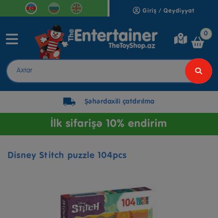
Giriş / Qeydiyyat
0
Şəhərdaxili çatdırılma
İlk sifarişə 10% endirim
Disney Stitch puzzle 104pcs