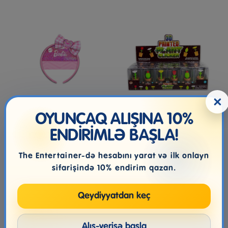
×
OYUNCAQ ALIŞINA 10%
BARBIE HAIRBAND WITH
3D PRINTED PLANT
BOW
CLICKER ASSORTED
ENDİRİMLƏ BAŞLA!
The Entertainer-də hesabını yarat və ilk onlayn
12.99₼
7.99₼
sifarişində 10% endirim qazan.
Qeydiyyatdan keç
Alış-verişə başla