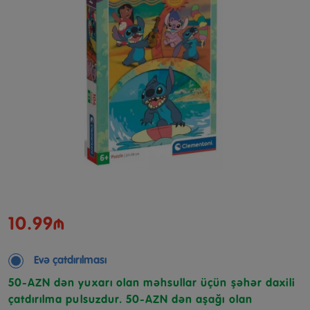
10.99₼
Evə çatdırılması
50-AZN dən yuxarı olan məhsullar üçün şəhər daxili
çatdırılma pulsuzdur. 50-AZN dən aşağı olan