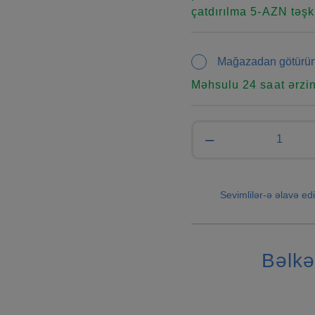
çatdırılma 5-AZN təşki
Mağazadan götürü
Məhsulu 24 saat ərzi
−
Sevimlilər-ə əlavə edi
Bəlkə