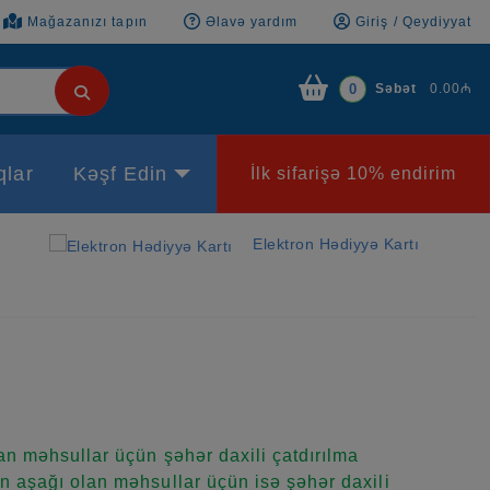
Mağazanızı tapın
Əlavə yardım
Giriş / Qeydiyyat
Səbət
0.00₼
0
qlar
Kəşf Edin
İlk sifarişə 10% endirim
Elektron Hədiyyə Kartı
n məhsullar üçün şəhər daxili çatdırılma
 aşağı olan məhsullar üçün isə şəhər daxili