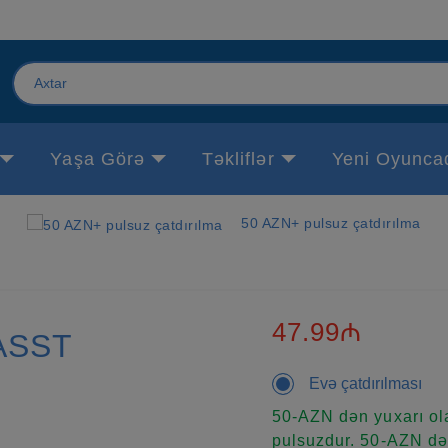
Yaşa Görə
Təkliflər
Yeni Oyunca
50 AZN+ pulsuz çatdırılma
47.99₼
ASST
Evə çatdırılması
50-AZN dən yuxarı ola
pulsuzdur. 50-AZN dən