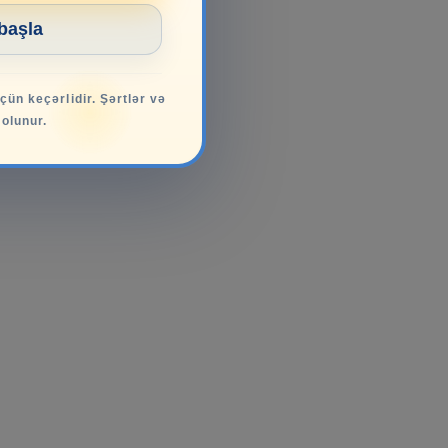
 başla
üçün keçərlidir. Şərtlər və
 olunur.