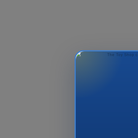
Style 4 Ever-Make Your
Hot Wheels C
Keychains
Chomp Beach
54.99₼
162.9