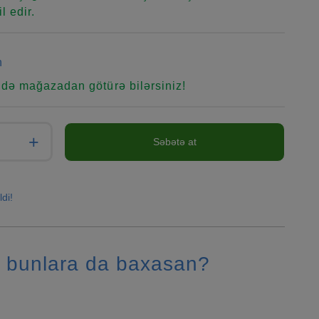
l edir.
n
ndə mağazadan götürə bilərsiniz!
+
Səbətə at
ldi!
 bunlara da baxasan?