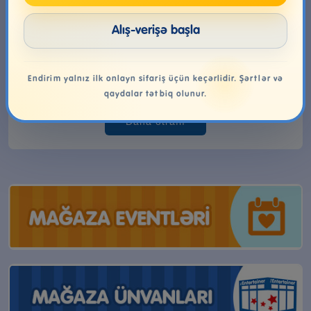
Puzzle və masaüstü oyunlar: uşağın
düşünmə bacarığını inkişaf etdirən
Alış-verişə başla
seçimlər
Puzzle və masaüstü oyunlar uşaqların məntiqi
düşünmə, diqqət, problem həll etmə və sosial
Endirim yalnız ilk onlayn sifariş üçün keçərlidir. Şərtlər və
bacarıqlarını inkişaf etdirən faydalı uşaq oyunlarıdır.
qaydalar tətbiq olunur.
Daha ətraflı