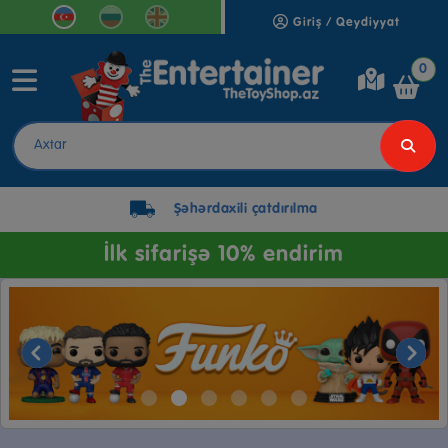
Giriş / Qeydiyyat
0
Şəhərdaxili çatdırılma
İlk sifarişə 10% endirim