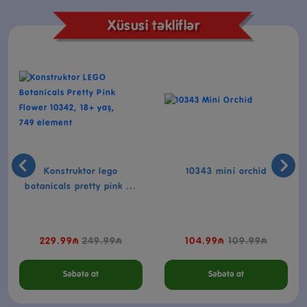
Xüsusi təkliflər
-8%
-4%
Konstruktor lego
10343 mini orchid
botanicals pretty pink ...
229.99₼
249.99₼
104.99₼
109.99₼
Səbətə at
Səbətə at