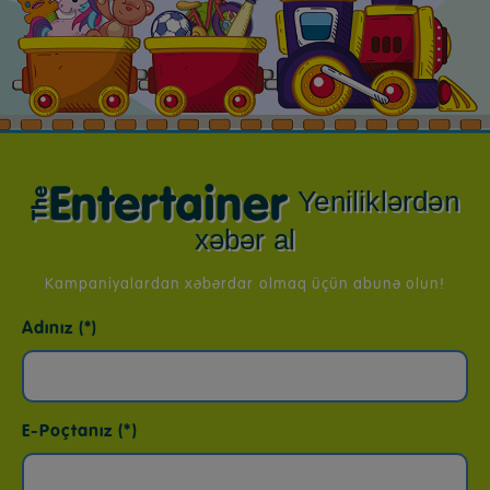
Yeniliklərdən
xəbər al
Kampaniyalardan xəbərdar olmaq üçün abunə olun!
Adınız (*)
E-Poçtanız (*)