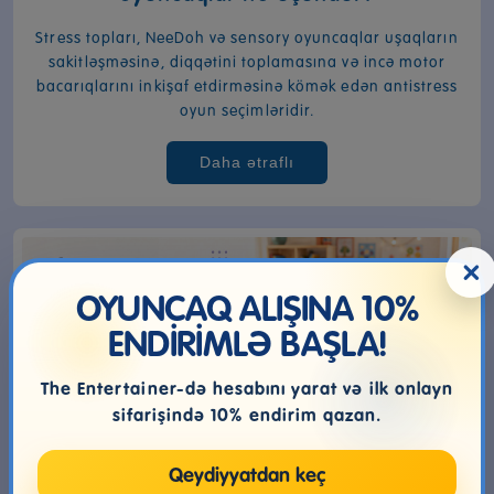
Stress topları, NeeDoh və sensory oyuncaqlar uşaqların
sakitləşməsinə, diqqətini toplamasına və incə motor
bacarıqlarını inkişaf etdirməsinə kömək edən antistress
oyun seçimləridir.
Daha ətraflı
×
OYUNCAQ ALIŞINA 10%
ENDİRİMLƏ BAŞLA!
The Entertainer-də hesabını yarat və ilk onlayn
sifarişində 10% endirim qazan.
Qeydiyyatdan keç