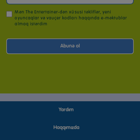
Mən The Entertainer-dən xüsusi təkliflər, yeni
oyuncaqlar və vauçer kodları haqqında e-məktublar
almaq istərdim
Yardım
Haqqımızda