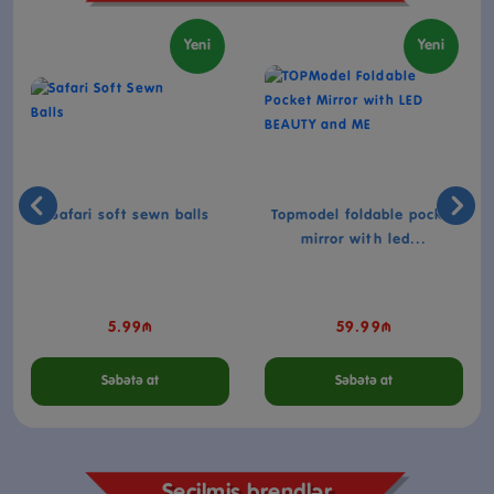
Yeni
Yeni
Safari soft sewn balls
Topmodel foldable pocket
mirror with led...
5.99₼
59.99₼
Səbətə at
Səbətə at
Seçilmiş brendlər