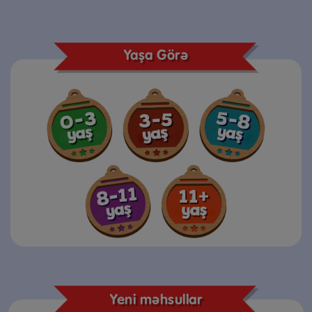
Yaşa Görə
Yeni məhsullar