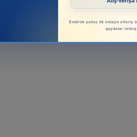
Alış-verişə
Endirim yalnız ilk onlayn sifariş 
qaydalar tətbiq