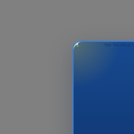
MICKEY FLIP PHONE
Pop Plus! Mov
(INT1)
Of The Ring S
Bagg.
42.99₼
46.9