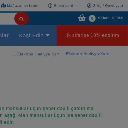
Mağazanızı tapın
Əlavə yardım
Giriş / Qeydiyyat
Səbət
0.00₼
0
qlar
Kəşf Edin
İlk sifarişə 10% endirim
Elektron Hədiyyə Kartı
n məhsullar üçün şəhər daxili çatdırılma
 aşağı olan məhsullar üçün isə şəhər daxili
l edir.