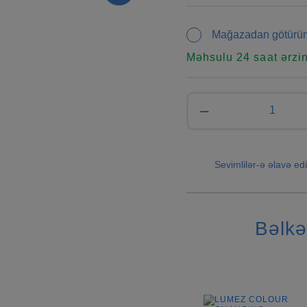
Mağazadan götürü
Məhsulu 24 saat ərzi
−
Sevimlilər-ə əlavə edi
Bəlkə