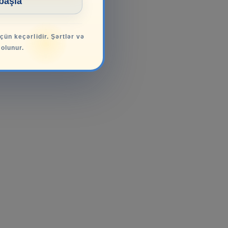
 başla
üçün keçərlidir. Şərtlər və
 olunur.