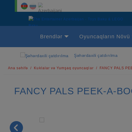
Brendlər
Oyuncaqların Növü
Şəhərdaxili çatdırılma
Ana səhifə
Kuklalar və Yumşaq oyuncaqlar
FANCY PALS PE
FANCY PALS PEEK-A-B