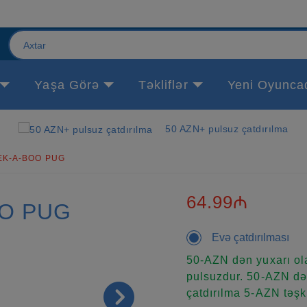
Yaşa Görə
Təkliflər
Yeni Oyunca
50 AZN+ pulsuz çatdırılma
EK-A-BOO PUG
64.99₼
OO PUG
Evə çatdırılması
50-AZN dən yuxarı ola
pulsuzdur. 50-AZN dən
çatdırılma 5-AZN təşki