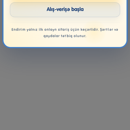
Alış-verişə başla
Endirim yalnız ilk onlayn sifariş üçün keçərlidir. Şərtlər və
qaydalar tətbiq olunur.