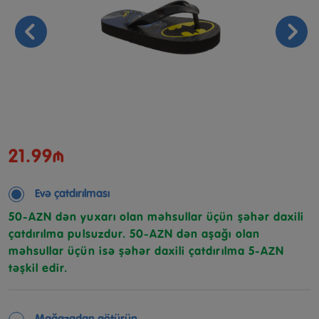
21.99₼
Evə çatdırılması
50-AZN dən yuxarı olan məhsullar üçün şəhər daxili
çatdırılma pulsuzdur. 50-AZN dən aşağı olan
məhsullar üçün isə şəhər daxili çatdırılma 5-AZN
təşkil edir.