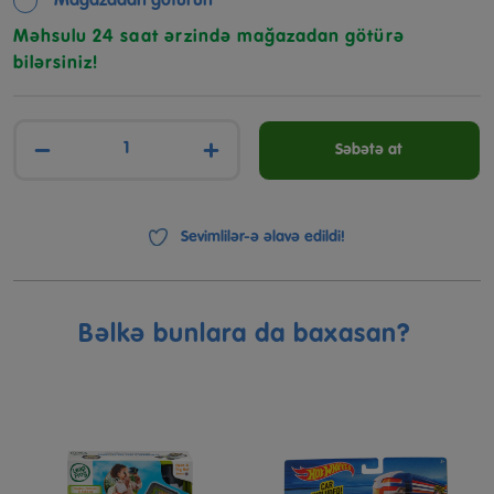
Mağazadan götürün
Məhsulu 24 saat ərzində mağazadan götürə
bilərsiniz!
−
+
Səbətə at
Sevimlilər-ə əlavə edildi!
Bəlkə bunlara da baxasan?