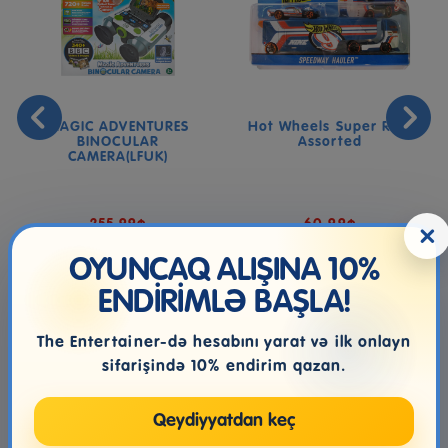
MAGIC ADVENTURES
Hot Wheels Super Rigs
BINOCULAR
Assorted
CAMERA(LFUK)
255.99₼
60.99₼
×
OYUNCAQ ALIŞINA 10%
ENDİRİMLƏ BAŞLA!
The Entertainer-də hesabını yarat və ilk onlayn
sifarişində 10% endirim qazan.
Qeydiyyatdan keç