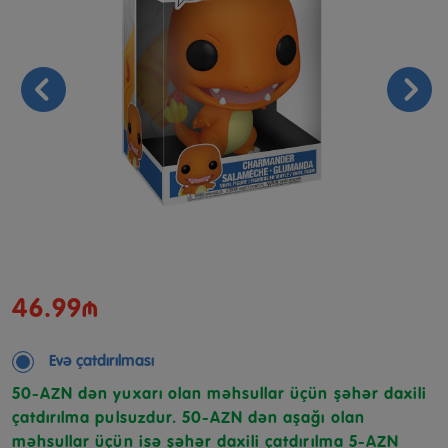
46.99₼
Evə çatdırılması
50-AZN dən yuxarı olan məhsullar üçün şəhər daxili
çatdırılma pulsuzdur. 50-AZN dən aşağı olan
məhsullar üçün isə şəhər daxili çatdırılma 5-AZN