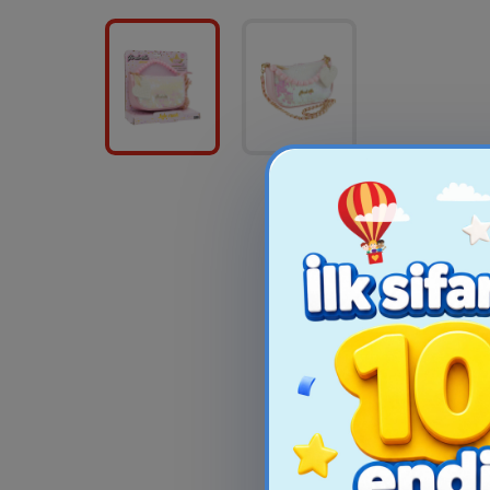
MARBLES IN A TIN
Harry Pott
GCN30, 1pc, 
Models,
25.99₼
124.9