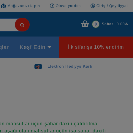
Mağazanızı tapın
Əlavə yardım
Giriş / Qeydiyyat
Səbət
0.00₼
0
qlar
Kəşf Edin
İlk sifarişə 10% endirim
Elektron Hədiyyə Kartı
n məhsullar üçün şəhər daxili çatdırılma
 aşağı olan məhsullar üçün isə şəhər daxili