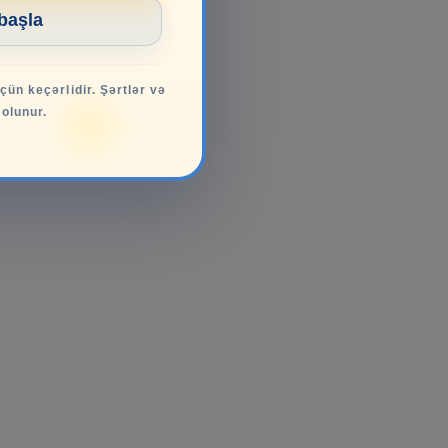
 başla
üçün keçərlidir. Şərtlər və
 olunur.