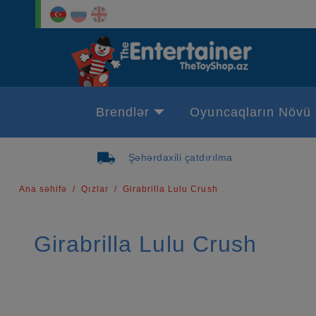
Brendlər
Oyuncaqların Növü
Şəhərdaxili çatdırılma
Ana səhifə
Qızlar
Girabrilla Lulu Crush
Girabrilla Lulu Crush