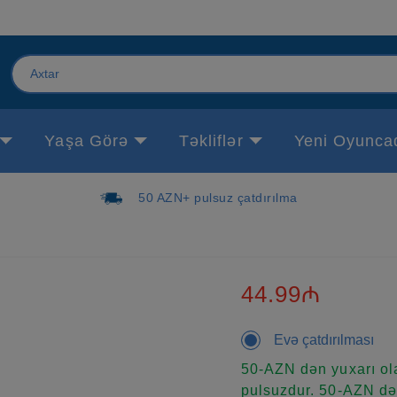
Yaşa Görə
Təkliflər
Yeni Oyunca
50 AZN+ pulsuz çatdırılma
44.99₼
Evə çatdırılması
50-AZN dən yuxarı ola
pulsuzdur. 50-AZN dən