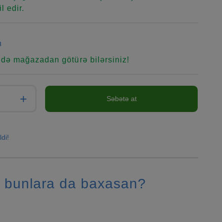
l edir.
n
ndə mağazadan götürə bilərsiniz!
+
Səbətə at
ldi!
 bunlara da baxasan?