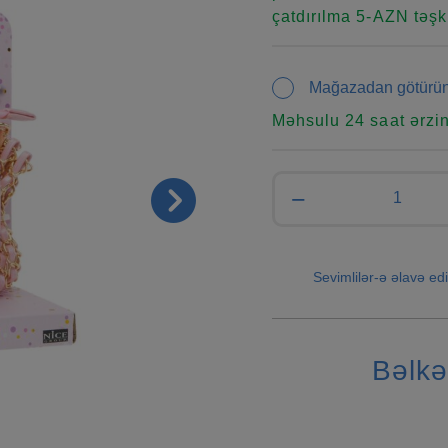
çatdırılma 5-AZN təşki
Mağazadan götürü
Məhsulu 24 saat ərzi
−
Sevimlilər-ə əlavə edi
Bəlkə