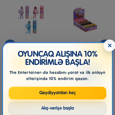
×
Barbie Licensed Cutie
Stretchy Sausage Dog
Reveal Doll Assortment
OYUNCAQ ALIŞINA 10%
ENDİRİMLƏ BAŞLA!
142.99₼
7.99₼
The Entertainer-də hesabını yarat və ilk onlayn
sifarişində 10% endirim qazan.
Qeydiyyatdan keç
Alış-verişə başla