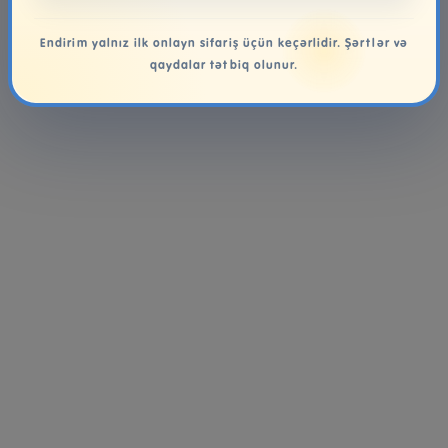
Endirim yalnız ilk onlayn sifariş üçün keçərlidir. Şərtlər və
qaydalar tətbiq olunur.