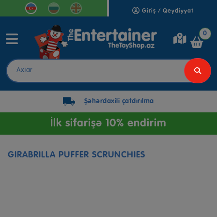
Giriş / Qeydiyyat
0
Şəhərdaxili çatdırılma
İlk sifarişə 10% endirim
GIRABRILLA PUFFER SCRUNCHIES