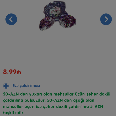
8.99₼
Evə çatdırılması
50-AZN dən yuxarı olan məhsullar üçün şəhər daxili
çatdırılma pulsuzdur. 50-AZN dən aşağı olan
məhsullar üçün isə şəhər daxili çatdırılma 5-AZN
təşkil edir.