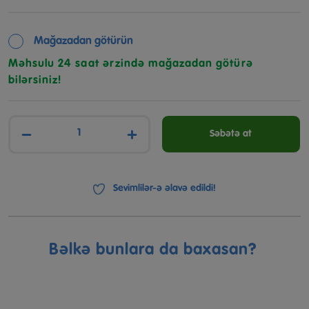
Mağazadan götürün
Məhsulu 24 saat ərzində mağazadan götürə
bilərsiniz!
−
+
Səbətə at
Sevimlilər-ə əlavə edildi!
Bəlkə bunlara da baxasan?