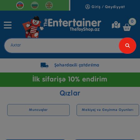
Giriş / Qeydiyyat
0
Şəhərdaxili çatdırılma
İlk sifarişə 10% endirim
Qızlar
Muncuqlar
Makiyaj və Geyinmə Oyunları