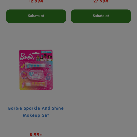
12.99₼
27.99₼
Səbətə at
Səbətə at
Barbie Sparkle And Shine
Makeup Set
8.99₼