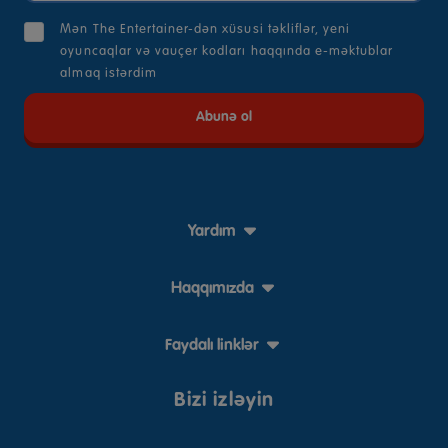
Mən The Entertainer-dən xüsusi təkliflər, yeni
oyuncaqlar və vauçer kodları haqqında e-məktublar
almaq istərdim
Yardım
Haqqımızda
Faydalı linklər
Bizi izləyin