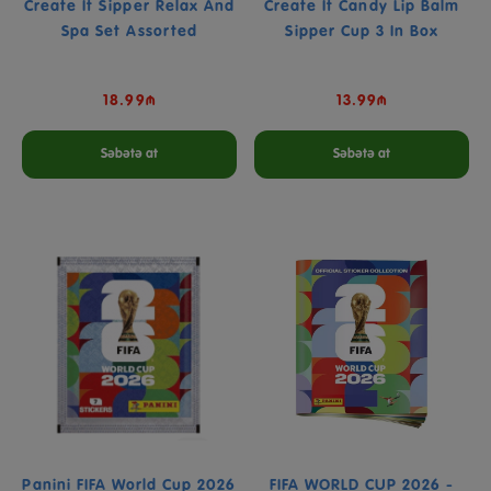
Create It Sipper Relax And
Create It Candy Lip Balm
Spa Set Assorted
Sipper Cup 3 In Box
18.99₼
13.99₼
Səbətə at
Səbətə at
Panini FIFA World Cup 2026
FIFA WORLD CUP 2026 -