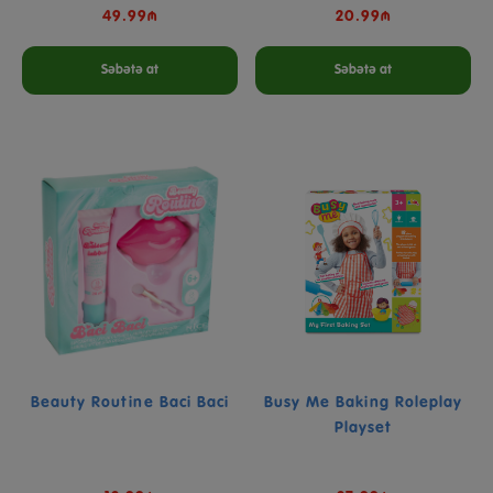
49.99₼
20.99₼
Səbətə at
Səbətə at
Beauty Routine Baci Baci
Busy Me Baking Roleplay
Playset