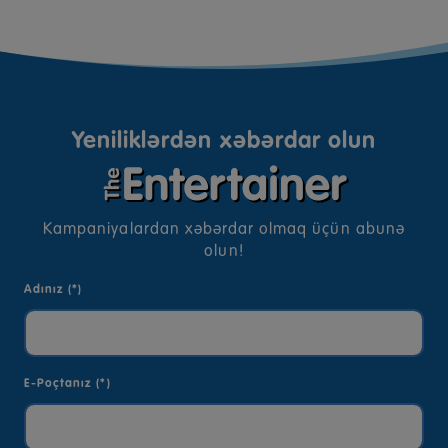
Yeniliklərdən xəbərdar olun
Kampaniyalardan xəbərdar olmaq üçün abunə
olun!
Adınız (*)
E-Poçtanız (*)