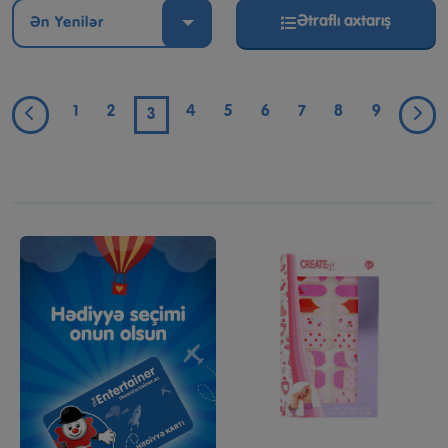
Ətraflı axtarış
Ən Yenilər
1
2
4
5
6
7
8
9
3