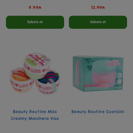
9.99₼
12.99₼
Səbətə at
Səbətə at
Beauty Routine Miss
Beauty Routine Cuoricini
Creamy Maschera Viso