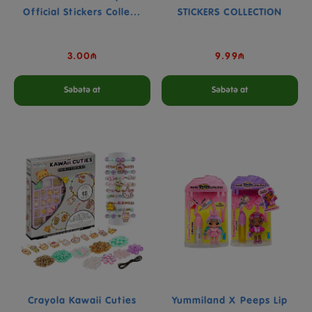
Official Stickers Colle...
STICKERS COLLECTION
3.00₼
9.99₼
Səbətə at
Səbətə at
Crayola Kawaii Cuties
Yummiland X Peeps Lip