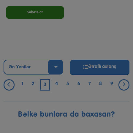
Səbətə at
Ətraflı axtarış
Ən Yenilər
1
2
4
5
6
7
8
9
3
Bəlkə bunlara da baxasan?