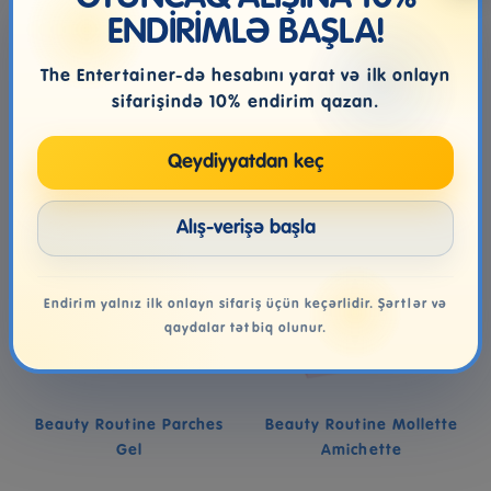
ENDİRİMLƏ BAŞLA!
11.99₼
32.99₼
The Entertainer-də hesabını yarat və ilk onlayn
Səbətə at
Səbətə at
sifarişində 10% endirim qazan.
Qeydiyyatdan keç
Alış-verişə başla
Endirim yalnız ilk onlayn sifariş üçün keçərlidir. Şərtlər və
qaydalar tətbiq olunur.
Beauty Routine Parches
Beauty Routine Mollette
Gel
Amichette