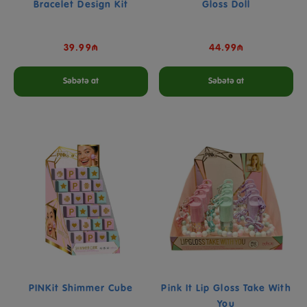
Bracelet Design Kit
Gloss Doll
39.99₼
44.99₼
Səbətə at
Səbətə at
PINKit Shimmer Cube
Pink It Lip Gloss Take With
You