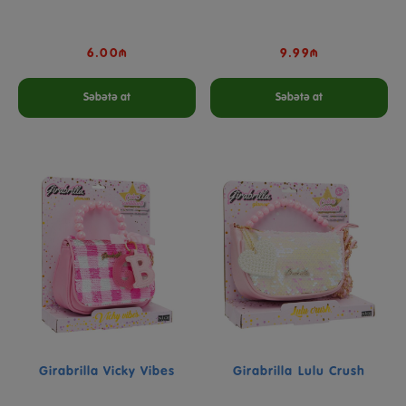
6.00₼
9.99₼
Səbətə at
Səbətə at
Girabrilla Vicky Vibes
Girabrilla Lulu Crush