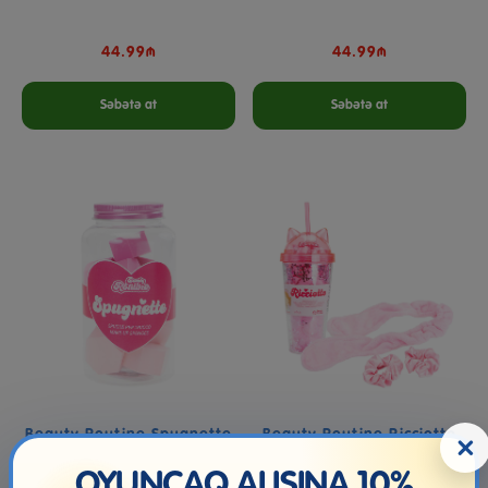
44.99₼
44.99₼
Səbətə at
Səbətə at
Beauty Routine Spugnette
Beauty Routine Ricciotto
×
OYUNCAQ ALIŞINA 10%