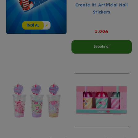
Create It! Artificial Nail
Stickers
5.00₼
Səbətə at