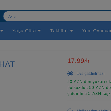
Yaşa Görə
Təkliflər
Yeni Oyunca
17.99₼
-HAT
Evə çatdırılması
50-AZN dən yuxarı ola
pulsuzdur. 50-AZN dən
çatdırılma 5-AZN təşki