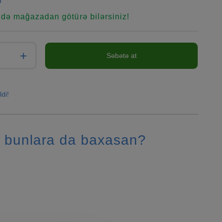
n
ndə mağazadan götürə bilərsiniz!
+
Səbətə at
ldi!
 bunlara da baxasan?