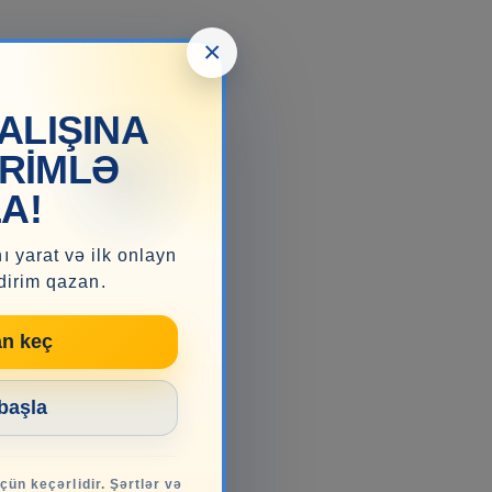
×
ALIŞINA
İRİMLƏ
A!
ı yarat və ilk onlayn
dirim qazan.
an keç
 başla
üçün keçərlidir. Şərtlər və