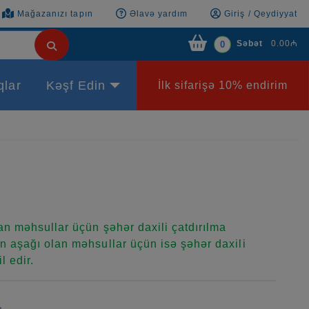
Mağazanızı tapın
Əlavə yardım
Giriş / Qeydiyyat
Səbət
0.00₼
0
qlar
Kəşf Edin
İlk sifarişə 10% endirim
n məhsullar üçün şəhər daxili çatdırılma
 aşağı olan məhsullar üçün isə şəhər daxili
l edir.