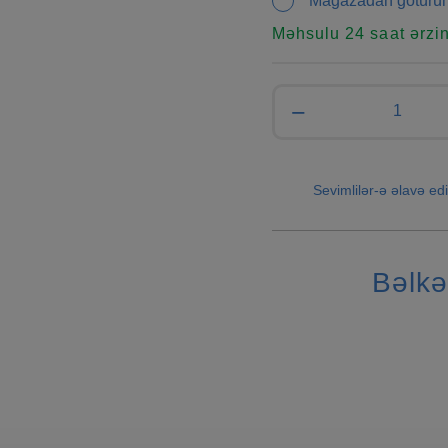
Mağazadan götürü
Məhsulu 24 saat ərzi
−
Sevimlilər-ə əlavə edi
Bəlkə