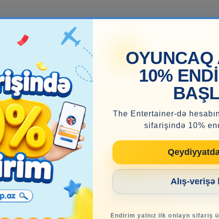
OYUNCAQ 
10% END
BAŞL
The Entertainer-də hesabın
sifarişində 10% en
Qeydiyyatd
Alış-verişə
Endirim yalnız ilk onlayn sifariş 