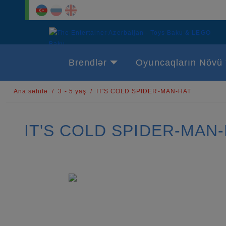
Brendlər
Oyuncaqların Növü
Ana səhifə
3 - 5 yaş
IT'S COLD SPIDER-MAN-HAT
IT'S COLD SPIDER-MAN