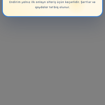
Endirim yalnız ilk onlayn sifariş üçün keçərlidir. Şərtlər və
qaydalar tətbiq olunur.