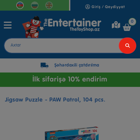
Giriş / Qeydiyyat
0
Şəhərdaxili çatdırılma
İlk sifarişə 10% endirim
Jigsaw Puzzle - PAW Patrol, 104 pcs.