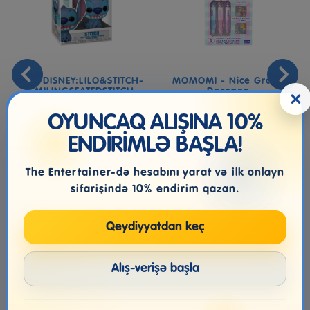
POP DISNEY:LILO&STITCH-
MOMOMI - Nice Group
SMILINGSEATEDSTITCH
Decopen
×
OYUNCAQ ALIŞINA 10%
ENDİRİMLƏ BAŞLA!
46.99₼
15.99₼
The Entertainer-də hesabını yarat və ilk onlayn
sifarişində 10% endirim qazan.
Qeydiyyatdan keç
Alış-verişə başla