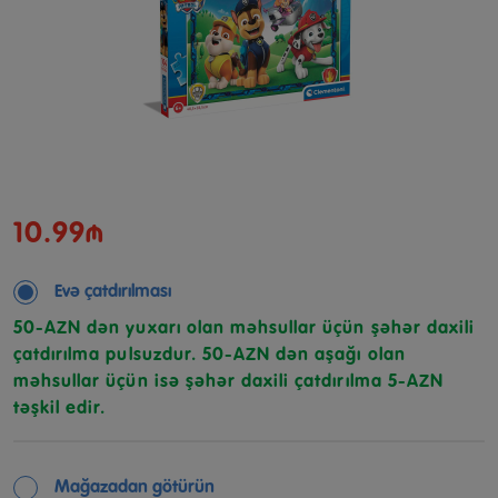
10.99₼
Evə çatdırılması
50-AZN dən yuxarı olan məhsullar üçün şəhər daxili
çatdırılma pulsuzdur. 50-AZN dən aşağı olan
məhsullar üçün isə şəhər daxili çatdırılma 5-AZN
təşkil edir.
Mağazadan götürün