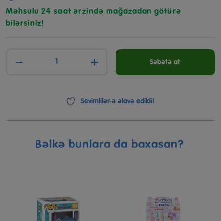
Məhsulu 24 saat ərzində mağazadan götürə
bilərsiniz!
−
+
Səbətə at
Sevimlilər-ə əlavə edildi!
Bəlkə bunlara da baxasan?