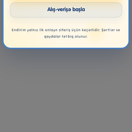
Alış-verişə başla
Endirim yalnız ilk onlayn sifariş üçün keçərlidir. Şərtlər və
qaydalar tətbiq olunur.