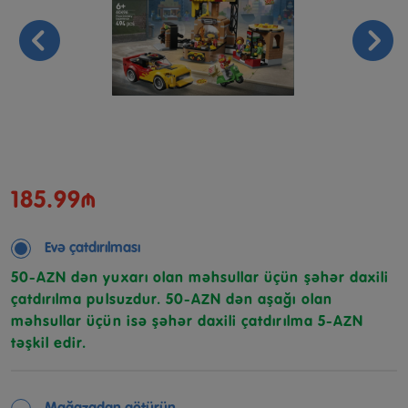
185.99₼
Evə çatdırılması
50-AZN dən yuxarı olan məhsullar üçün şəhər daxili
çatdırılma pulsuzdur. 50-AZN dən aşağı olan
məhsullar üçün isə şəhər daxili çatdırılma 5-AZN
təşkil edir.