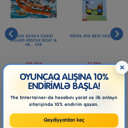
LEGO 60504 COAST
PEPPA PIG BEST FRIENDS
GUARD RESCUE BOAT &
HE.. V29
439.00₼
23.99₼
×
OYUNCAQ ALIŞINA 10%
ENDİRİMLƏ BAŞLA!
The Entertainer-də hesabını yarat və ilk onlayn
sifarişində 10% endirim qazan.
Qeydiyyatdan keç