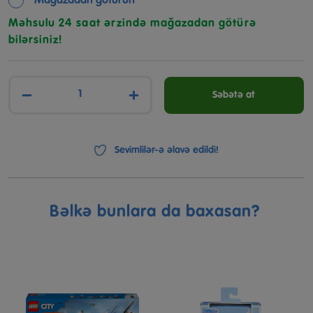
Mağazadan götürün
Məhsulu 24 saat ərzində mağazadan götürə
bilərsiniz!
−
+
Səbətə at
Sevimlilər-ə əlavə edildi!
Bəlkə bunlara da baxasan?