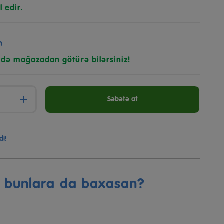
l edir.
n
ndə mağazadan götürə bilərsiniz!
+
Səbətə at
di!
ə bunlara da baxasan?