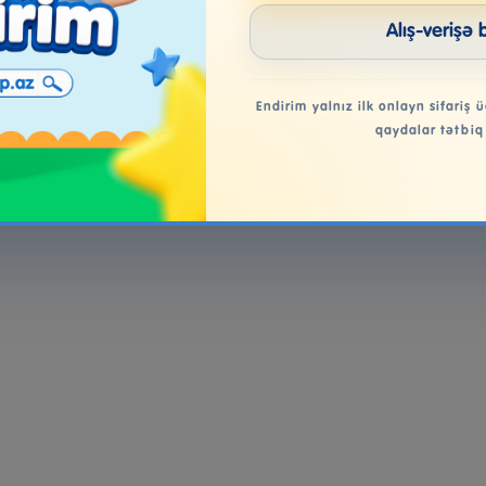
Alış-verişə 
Endirim yalnız ilk onlayn sifariş ü
qaydalar tətbiq