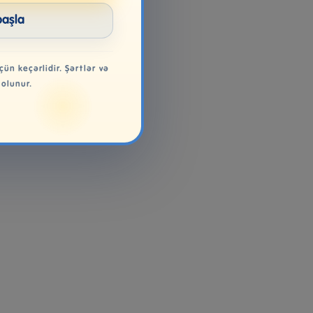
başla
çün keçərlidir. Şərtlər və
 olunur.