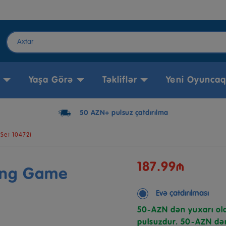
Yaşa Görə
Təkliflər
Yeni Oyuncaq
50 AZN+ pulsuz çatdırılma
Set 10472)
187.99₼
ing Game
Evə çatdırılması
50-AZN dən yuxarı ola
pulsuzdur. 50-AZN dən