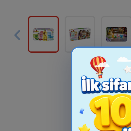
Oyun Dəsti Hasbro
Oyun Dəsti S
F4373 Play-Doh Pizza
Barbie - Make
Oven Playse...
Bead, 
69.99₼
35.9