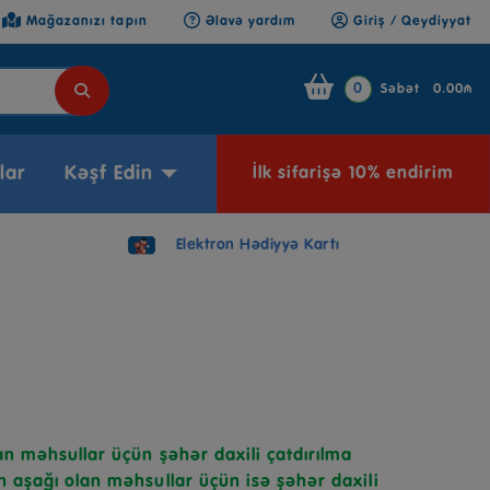
Mağazanızı tapın
Əlavə yardım
Giriş / Qeydiyyat
0
Səbət
0.00₼
lar
Kəşf Edin
İlk sifarişə 10% endirim
Elektron Hədiyyə Kartı
n məhsullar üçün şəhər daxili çatdırılma
 aşağı olan məhsullar üçün isə şəhər daxili