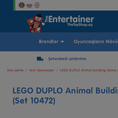
Brendlər
Oyuncaqların Növü
Şəhərdaxili çatdırılma
Ana səhifə
Yeni Oyuncaqlar
LEGO DUPLO Animal Building Game (
LEGO DUPLO Animal Build
(Set 10472)