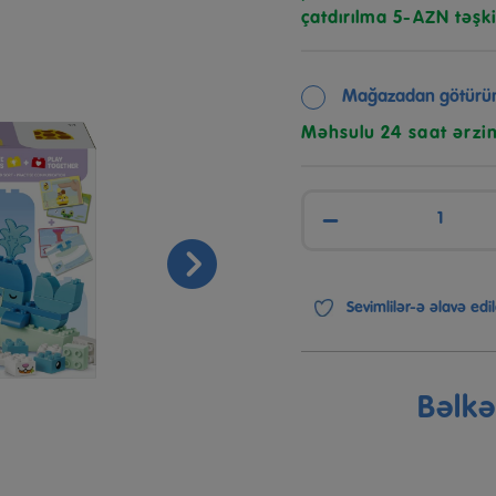
çatdırılma 5-AZN təşki
Mağazadan götürü
Məhsulu 24 saat ərzi
−
Sevimlilər-ə əlavə edil
Bəlk