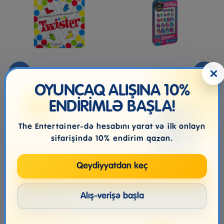
×
Stolüstü Oyun Hasbro
PRESS & GO NAILS -
Games Twister, 6+ Yaş
GLAMOUR
OYUNCAQ ALIŞINA 10%
ENDİRİMLƏ BAŞLA!
89.99₼
17.99₼
The Entertainer-də hesabını yarat və ilk onlayn
sifarişində 10% endirim qazan.
Qeydiyyatdan keç
Alış-verişə başla