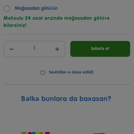
Mağazadan götürün
Məhsulu 24 saat ərzində mağazadan götürə
bilərsiniz!
−
+
Səbətə at
Sevimlilər-ə əlavə edildi!
Bəlkə bunlara da baxasan?