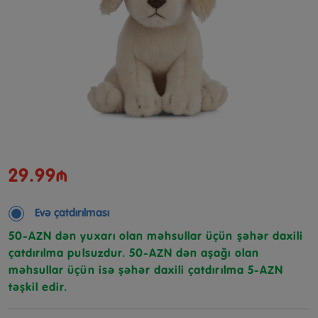
29.99₼
Evə çatdırılması
50-AZN dən yuxarı olan məhsullar üçün şəhər daxili
çatdırılma pulsuzdur. 50-AZN dən aşağı olan
məhsullar üçün isə şəhər daxili çatdırılma 5-AZN
təşkil edir.