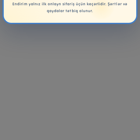
Endirim yalnız ilk onlayn sifariş üçün keçərlidir. Şərtlər və
qaydalar tətbiq olunur.