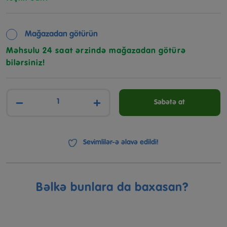
Mağazadan götürün
Məhsulu 24 saat ərzində mağazadan götürə
bilərsiniz!
−
+
Səbətə at
Sevimlilər-ə əlavə edildi!
Bəlkə bunlara da baxasan?