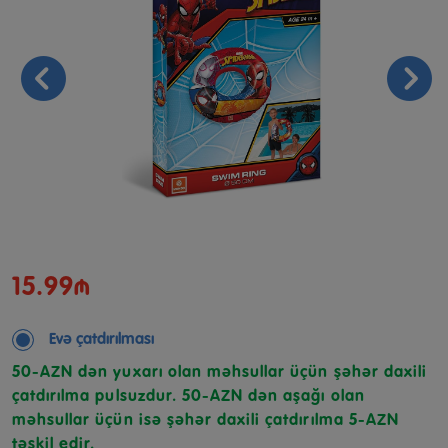
15.99₼
Evə çatdırılması
50-AZN dən yuxarı olan məhsullar üçün şəhər daxili
çatdırılma pulsuzdur. 50-AZN dən aşağı olan
məhsullar üçün isə şəhər daxili çatdırılma 5-AZN
təşkil edir.