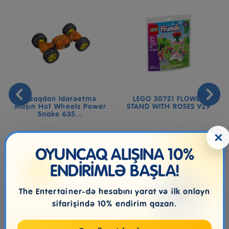
Uzaqdan Idarəetmə
LEGO 30721 FLOWER
Maşın Hot Wheels Power
STAND WITH ROSES V29
Snake 635...
×
179.99₼
13.99₼
OYUNCAQ ALIŞINA 10%
ENDİRİMLƏ BAŞLA!
The Entertainer-də hesabını yarat və ilk onlayn
sifarişində 10% endirim qazan.