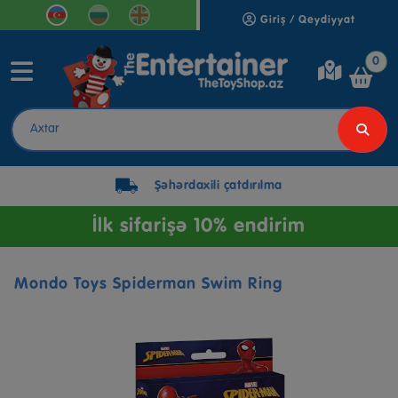
Giriş / Qeydiyyat
0
Şəhərdaxili çatdırılma
İlk sifarişə 10% endirim
Mondo Toys Spiderman Swim Ring