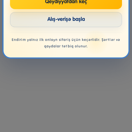
Qeydiyyatdan keç
Alış-verişə başla
Endirim yalnız ilk onlayn sifariş üçün keçərlidir. Şərtlər və
qaydalar tətbiq olunur.