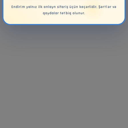
Endirim yalnız ilk onlayn sifariş üçün keçərlidir. Şərtlər və
qaydalar tətbiq olunur.