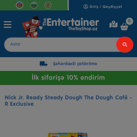
Giriş / Qeydiyyat
0
Şəhərdaxili çatdırılma
İlk sifarişə 10% endirim
Nick Jr. Ready Steady Dough The Dough Café -
R Exclusive