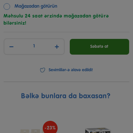
Mağazadan götürün
Məhsulu 24 saat ərzində mağazadan götürə
bilərsiniz!
−
+
Səbətə at
Sevimlilər-ə əlavə edildi!
Bəlkə bunlara da baxasan?
-23%