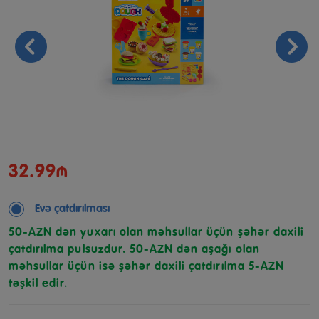
32.99₼
Evə çatdırılması
50-AZN dən yuxarı olan məhsullar üçün şəhər daxili
çatdırılma pulsuzdur. 50-AZN dən aşağı olan
məhsullar üçün isə şəhər daxili çatdırılma 5-AZN
təşkil edir.