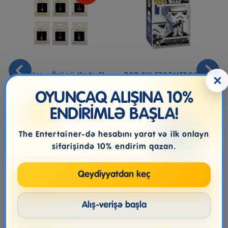
Şarmlar - Özünü Ifadə Et
POP SW STORMTROOPER
×
Kolleksiyası
CLAS#
OYUNCAQ ALIŞINA 10%
ENDİRİMLƏ BAŞLA!
15.99₼
20.99₼
46.99₼
The Entertainer-də hesabını yarat və ilk onlayn
sifarişində 10% endirim qazan.
Qeydiyyatdan keç
Alış-verişə başla