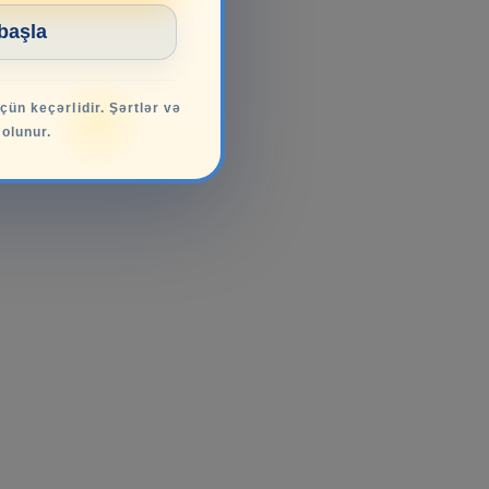
 başla
üçün keçərlidir. Şərtlər və
 olunur.