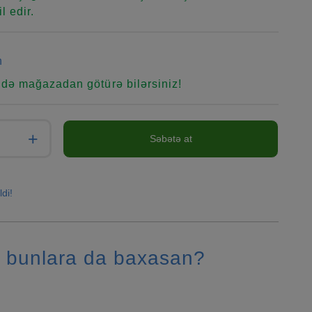
l edir.
n
ndə mağazadan götürə bilərsiniz!
+
Səbətə at
ldi!
 bunlara da baxasan?