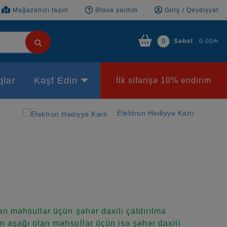
Mağazanızı tapın
Əlavə yardım
Giriş / Qeydiyyat
Səbət
0.00₼
0
qlar
Kəşf Edin
İlk sifarişə 10% endirim
Elektron Hədiyyə Kartı
n məhsullar üçün şəhər daxili çatdırılma
 aşağı olan məhsullar üçün isə şəhər daxili