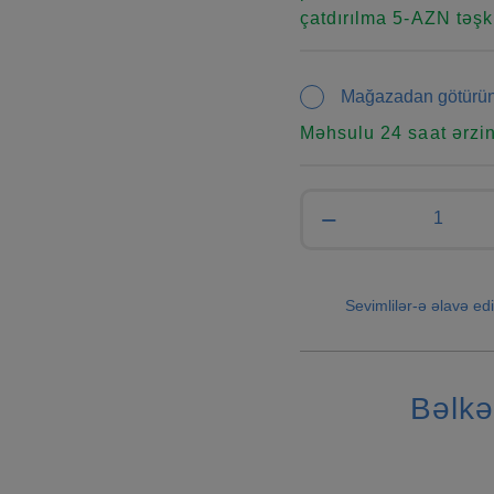
çatdırılma 5-AZN təşki
Mağazadan götürü
Məhsulu 24 saat ərzi
−
Sevimlilər-ə əlavə edi
Bəlkə