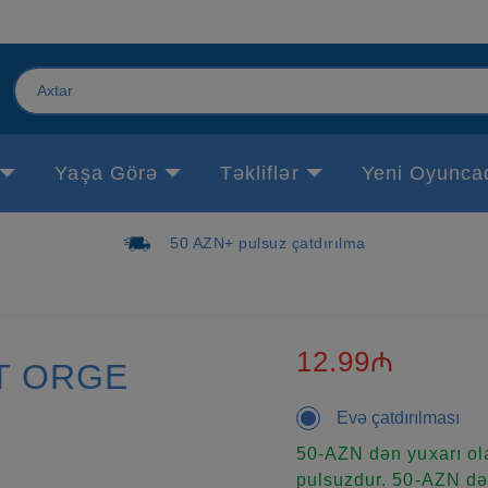
Yaşa Görə
Təkliflər
Yeni Oyunca
50 AZN+ pulsuz çatdırılma
12.99₼
T ORGE
Evə çatdırılması
50-AZN dən yuxarı ola
pulsuzdur. 50-AZN dən