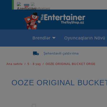
Brendlər
Oyuncaqların Növü
Şəhərdaxili çatdırılma
Ana səhifə
5 - 8 yaş
OOZE ORIGINAL BUCKET ORGE
OOZE ORIGINAL BUCKE