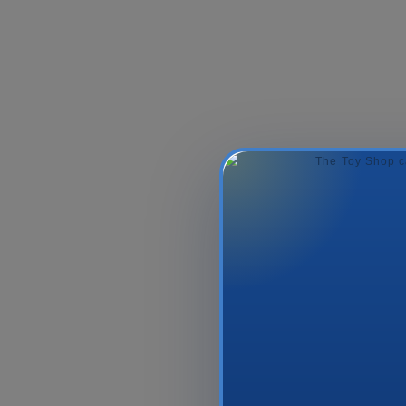
-18%
FURREAL WALK-A-
Yumşaq O
LOTS - FRENCH
Fluffie Stuff
BULLDOG
Plush, 18
69.99₼
85.99₼
45.9