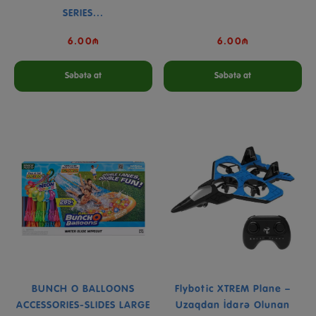
SERIES...
6.00₼
6.00₼
Səbətə at
Səbətə at
BUNCH O BALLOONS
Flybotic XTREM Plane –
ACCESSORIES-SLIDES LARGE
Uzaqdan İdarə Olunan