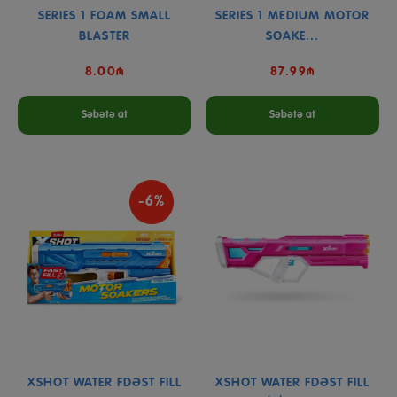
SERIES 1 FOAM SMALL
SERIES 1 MEDIUM MOTOR
BLASTER
SOAKE...
8.00₼
87.99₼
Səbətə at
Səbətə at
-6%
XSHOT WATER FDƏST FILL
XSHOT WATER FDƏST FILL