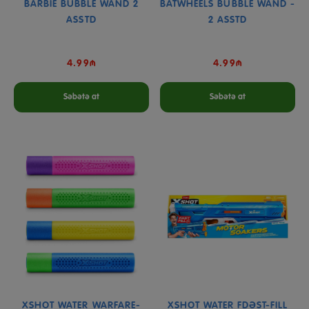
BARBIE BUBBLE WAND 2
BATWHEELS BUBBLE WAND -
ASSTD
2 ASSTD
4.99₼
4.99₼
Səbətə at
Səbətə at
XSHOT WATER WARFARE-
XSHOT WATER FDƏST-FILL