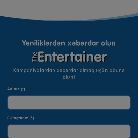
Yeniliklərdən xəbərdar olun
Kampaniyalardan xəbərdar olmaq üçün abunə
olun!
Adınız (*)
E-Poçtanız (*)