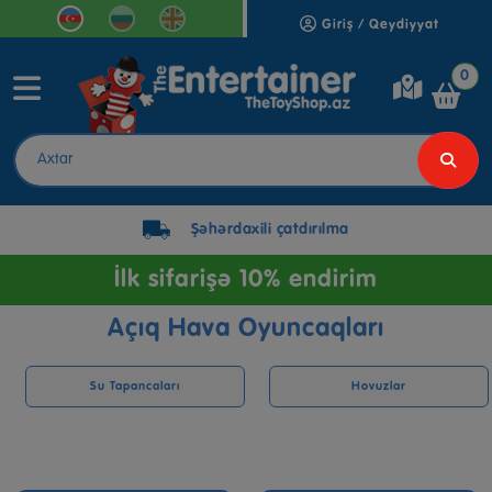
Giriş / Qeydiyyat
0
Şəhərdaxili çatdırılma
İlk sifarişə 10% endirim
Açıq Hava Oyuncaqları
Su Tapancaları
Hovuzlar