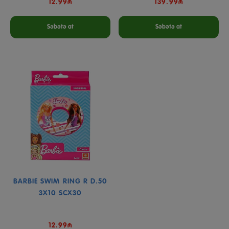
12.99₼
139.99₼
Səbətə at
Səbətə at
BARBIE SWIM RING R D.50
3X10 SCX30
12.99₼