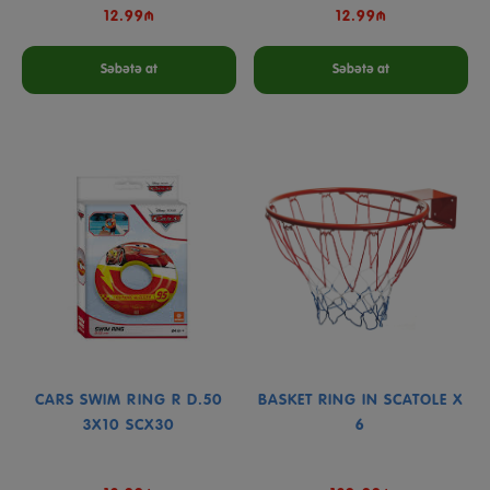
12.99₼
12.99₼
Səbətə at
Səbətə at
CARS SWIM RING R D.50
BASKET RING IN SCATOLE X
3X10 SCX30
6