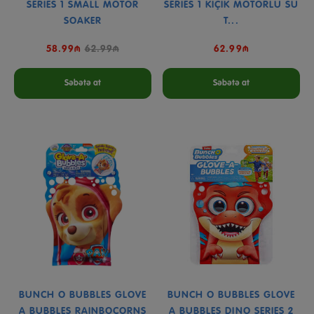
SERIES 1 SMALL MOTOR
SERIES 1 KİÇİK MOTORLU SU
SOAKER
T...
58.99₼
62.99₼
62.99₼
Səbətə at
Səbətə at
BUNCH O BUBBLES GLOVE
BUNCH O BUBBLES GLOVE
A BUBBLES RAINBOCORNS
A BUBBLES DINO SERIES 2