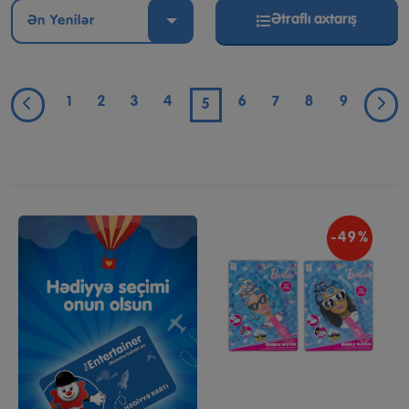
Ətraflı axtarış
Ən Yenilər
1
2
3
4
6
7
8
9
5
-49%