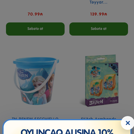
Təyyar...
70.99₼
139.99₼
Səbətə at
Səbətə at
TN RENEW SECCHIELLO
Stitch Armbands
×
FROZEN D.17 SC X 60
OYUNCAQ ALIŞINA 10%