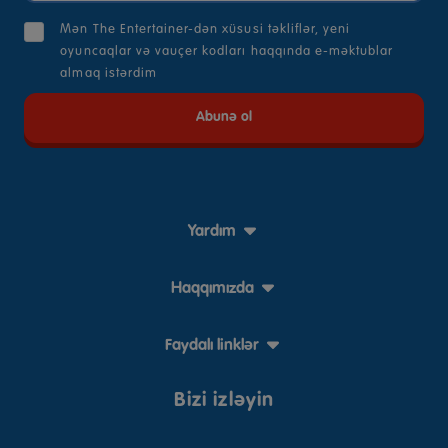
Mən The Entertainer-dən xüsusi təkliflər, yeni
oyuncaqlar və vauçer kodları haqqında e-məktublar
almaq istərdim
Yardım
Haqqımızda
Faydalı linklər
Bizi izləyin