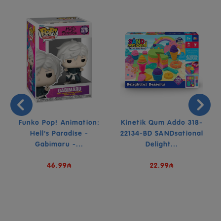
X
Funko Pop! Animation:
Kinetik Qum Addo 318-
Hell's Paradise -
22134-BD SANDsational
Gabimaru -...
Delight...
46.99₼
22.99₼