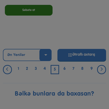
Səbətə at
Ətraflı axtarış
Ən Yenilər
1
2
3
4
6
7
8
9
5
Bəlkə bunlara da baxasan?