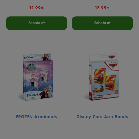
12.99₼
12.99₼
Səbətə at
Səbətə at
FROZEN Armbands
Disney Cars Arm Bands