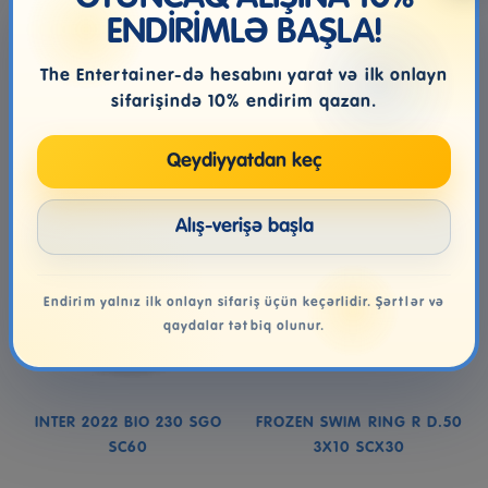
ENDİRİMLƏ BAŞLA!
5.00₼
12.99₼
The Entertainer-də hesabını yarat və ilk onlayn
Səbətə at
Səbətə at
sifarişində 10% endirim qazan.
Qeydiyyatdan keç
Alış-verişə başla
Endirim yalnız ilk onlayn sifariş üçün keçərlidir. Şərtlər və
qaydalar tətbiq olunur.
INTER 2022 BIO 230 SGO
FROZEN SWIM RING R D.50
SC60
3X10 SCX30