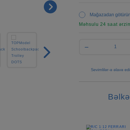
Mağazadan götürü
Məhsulu 24 saat ərzi
−
Sevimlilər-ə əlavə edi
Bəlkə