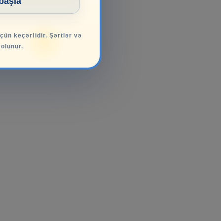
 başla
üçün keçərlidir. Şərtlər və
 olunur.