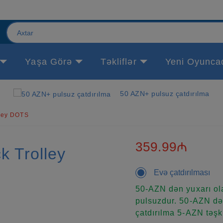
Yaşa Görə
Təkliflər
Yeni Oyunca
50 AZN+ pulsuz çatdırılma
ley DOTS
359.99₼
 Trolley
Evə çatdırılması
50-AZN dən yuxarı ola
pulsuzdur. 50-AZN dən
çatdırılma 5-AZN təşki