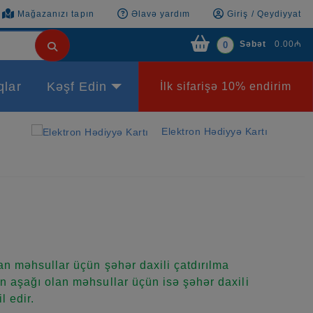
Mağazanızı tapın
Əlavə yardım
Giriş / Qeydiyyat
Səbət
0.00₼
0
qlar
Kəşf Edin
İlk sifarişə 10% endirim
Elektron Hədiyyə Kartı
n məhsullar üçün şəhər daxili çatdırılma
 aşağı olan məhsullar üçün isə şəhər daxili
l edir.