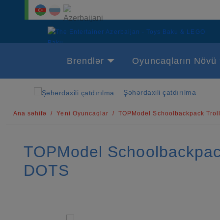
Brendlər
Oyuncaqların Növü
Şəhərdaxili çatdırılma
Ana səhifə
Yeni Oyuncaqlar
TOPModel Schoolbackpack Trol
TOPModel Schoolbackpack
DOTS