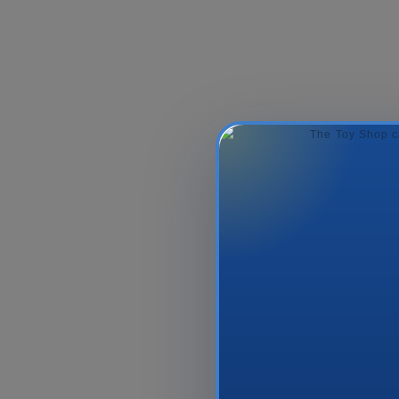
Yumşaq Oyuncaq
Dırnaq Bıçqı
Mattel GYT40, 20 Sm,
Motto TO
Qara
Beauty And
55.99₼
12.9