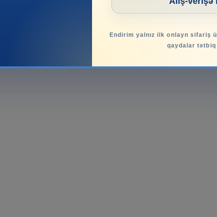
Alış-verişə
Endirim yalnız ilk onlayn sifariş 
qaydalar tətbiq