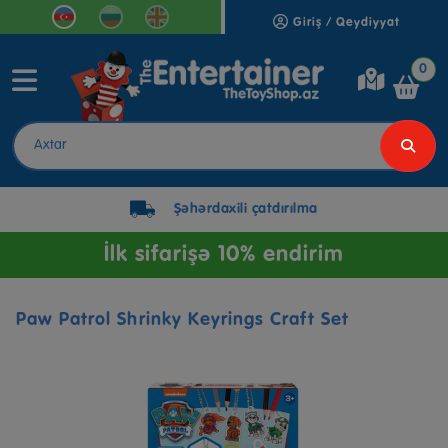
Giriş / Qeydiyyat
0
Şəhərdaxili çatdırılma
İlk sifarişə 10% endirim
Paw Patrol Shrinky Keyrings Craft Set