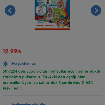
12.99₼
Evə çatdırılması
50-AZN dən yuxarı olan məhsullar üçün şəhər daxili
çatdırılma pulsuzdur. 50-AZN dən aşağı olan
məhsullar üçün isə şəhər daxili çatdırılma 5-AZN
təşkil edir.