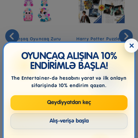
Yumşaq Oyuncaq Zuru
Harry Potter Puzzle Və
×
Coco Cones-Coco Friends
Yaddaş Oyunu Dəsti
Fantas...
OYUNCAQ ALIŞINA 10%
ENDİRİMLƏ BAŞLA!
15.99₼
31.99₼
The Entertainer-də hesabını yarat və ilk onlayn
sifarişində 10% endirim qazan.
Qeydiyyatdan keç
Alış-verişə başla