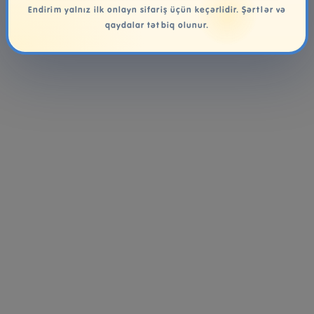
Endirim yalnız ilk onlayn sifariş üçün keçərlidir. Şərtlər və
qaydalar tətbiq olunur.