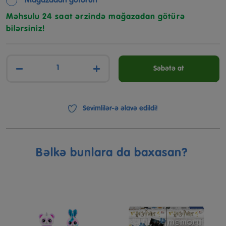
Mağazadan götürün
Məhsulu 24 saat ərzində mağazadan götürə
bilərsiniz!
−
+
Səbətə at
Sevimlilər-ə əlavə edildi!
Bəlkə bunlara da baxasan?