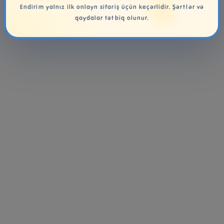
Endirim yalnız ilk onlayn sifariş üçün keçərlidir. Şərtlər və
qaydalar tətbiq olunur.