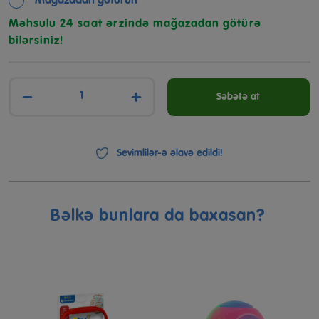
Mağazadan götürün
Məhsulu 24 saat ərzində mağazadan götürə
bilərsiniz!
−
+
Səbətə at
Sevimlilər-ə əlavə edildi!
Bəlkə bunlara da baxasan?