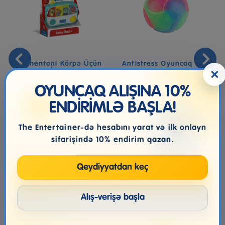
Clementoni Körpə Üçün
Antistress Oyuncaq One
×
Radio - İşıqlı Və Səsli
For Fun Spectra Strobe
Musi...
Ball...
OYUNCAQ ALIŞINA 10%
ENDİRİMLƏ BAŞLA!
36.99₼
12.99₼
The Entertainer-də hesabını yarat və ilk onlayn
sifarişində 10% endirim qazan.
Qeydiyyatdan keç
Alış-verişə başla