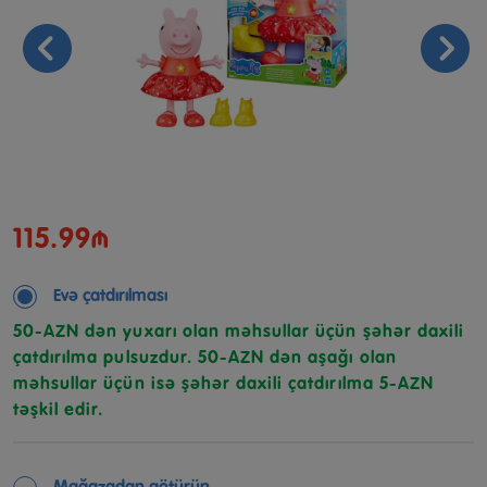
115.99₼
Evə çatdırılması
50-AZN dən yuxarı olan məhsullar üçün şəhər daxili
çatdırılma pulsuzdur. 50-AZN dən aşağı olan
məhsullar üçün isə şəhər daxili çatdırılma 5-AZN
təşkil edir.