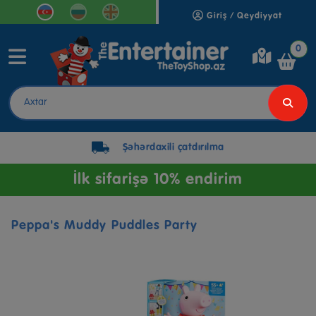
Giriş / Qeydiyyat
0
Şəhərdaxili çatdırılma
İlk sifarişə 10% endirim
Peppa's Muddy Puddles Party