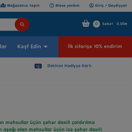
Mağazanızı tapın
Əlavə yardım
Giriş / Qeydiyyat
0
Səbət
0.00₼
lar
Kəşf Edin
İlk sifarişə 10% endirim
Elektron Hədiyyə Kartı
n məhsullar üçün şəhər daxili çatdırılma
 aşağı olan məhsullar üçün isə şəhər daxili