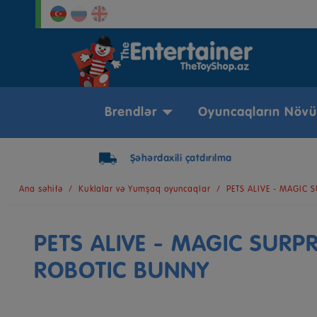
Brendlər
Oyuncaqların Növü
Şəhərdaxili çatdırılma
Ana səhifə
Kuklalar və Yumşaq oyuncaqlar
PETS ALIVE - MAGIC 
PETS ALIVE - MAGIC SURPR
ROBOTIC BUNNY