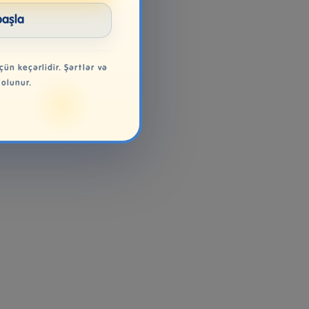
başla
çün keçərlidir. Şərtlər və
 olunur.