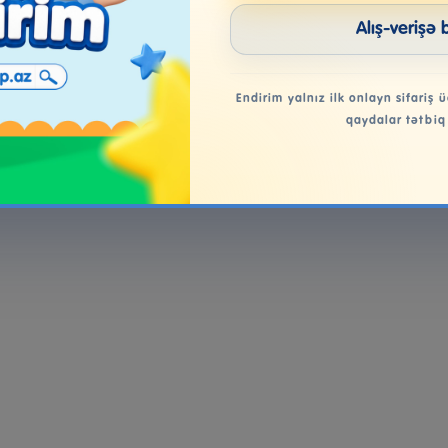
Alış-verişə 
Endirim yalnız ilk onlayn sifariş ü
qaydalar tətbiq