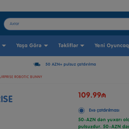
Yaşa Görə
Təkliflər
Yeni Oyuncaq
50 AZN+ pulsuz çatdırılma
SURPRISE ROBOTIC BUNNY
109.99₼
ISE
Evə çatdırılması
50-AZN dən yuxarı ola
pulsuzdur. 50-AZN dən