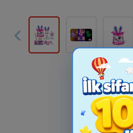
Clementoni SuperColor
AVN HERO
24 Maxi Pazl –
MÜXTƏLİF Ç
Batwheels
19.99₼
45.9