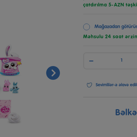
çatdırılma 5-AZN təşki
Mağazadan götürü
Məhsulu 24 saat ərzi
−
Sevimlilər-ə əlavə edil
Bəlk