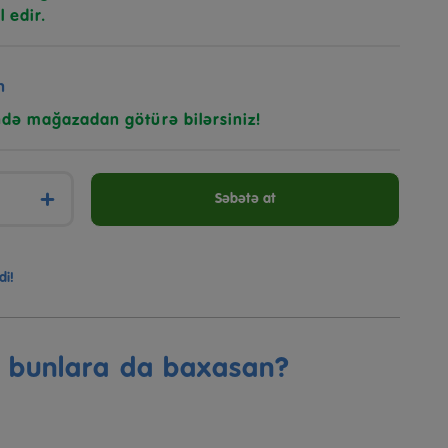
l edir.
n
ndə mağazadan götürə bilərsiniz!
+
Səbətə at
di!
ə bunlara da baxasan?