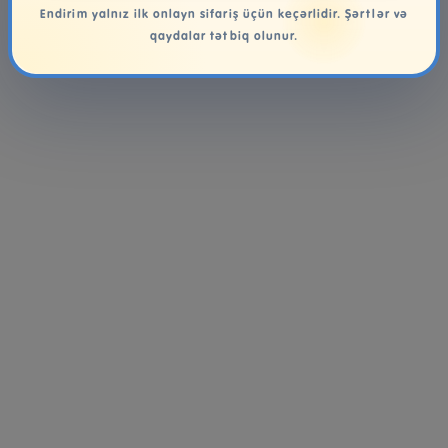
Endirim yalnız ilk onlayn sifariş üçün keçərlidir. Şərtlər və
qaydalar tətbiq olunur.