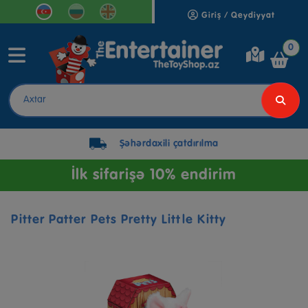
Giriş / Qeydiyyat
0
Şəhərdaxili çatdırılma
İlk sifarişə 10% endirim
Pitter Patter Pets Pretty Little Kitty