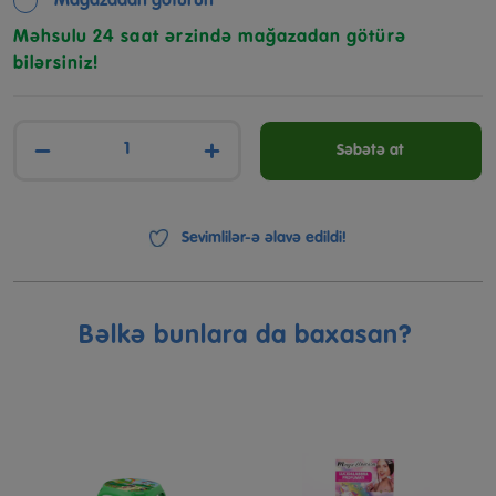
Mağazadan götürün
Məhsulu 24 saat ərzində mağazadan götürə
bilərsiniz!
−
+
Səbətə at
Sevimlilər-ə əlavə edildi!
Bəlkə bunlara da baxasan?