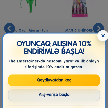
Uşaq Oyun Masası Fun
MAGIC UNİKORN
×
With Numbers XL Green
LUCIDALABBRA
PROFUMATI
OYUNCAQ ALIŞINA 10%
ENDİRİMLƏ BAŞLA!
54.99₼
7.99₼
The Entertainer-də hesabını yarat və ilk onlayn
sifarişində 10% endirim qazan.
Qeydiyyatdan keç
Alış-verişə başla