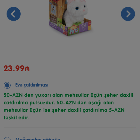
23.99₼
Evə çatdırılması
50-AZN dən yuxarı olan məhsullar üçün şəhər daxili
çatdırılma pulsuzdur. 50-AZN dən aşağı olan
məhsullar üçün isə şəhər daxili çatdırılma 5-AZN
təşkil edir.