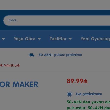
Yaşa Görə
Təkliflər
Yeni Oyuncaq
50 AZN+ pulsuz çatdırılma
OR MAKER LAB
89.99₼
MOR MAKER
Evə çatdırılması
50-AZN dən yuxarı ola
pulsuzdur. 50-AZN dən