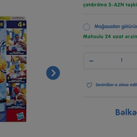
çatdırılma 5-AZN təşki
Mağazadan götürü
Məhsulu 24 saat ərzi
−
Sevimlilər-ə əlavə edil
Bəlk