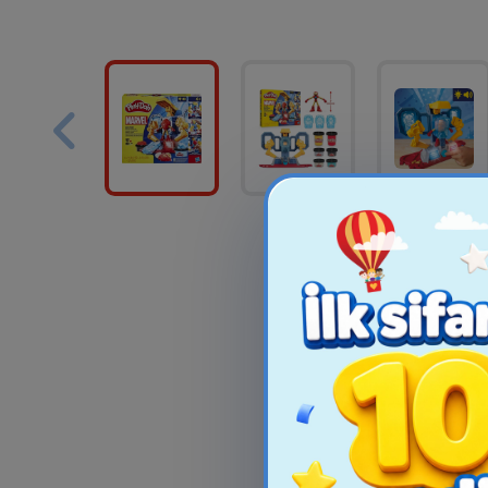
Crayola Pokémon
Çoxdəfəli Isti
Rəngləmə Və Stiker
Bilən Rəsm 
Dəsti
Crayol.
16.99₼
85.9