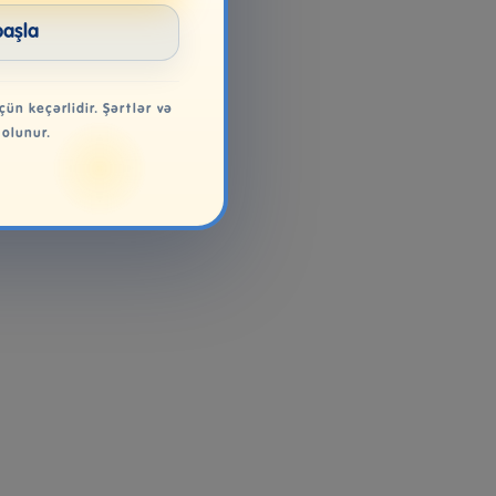
başla
çün keçərlidir. Şərtlər və
 olunur.