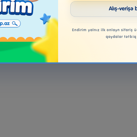
Alış-verişə 
Endirim yalnız ilk onlayn sifariş ü
qaydalar tətbiq