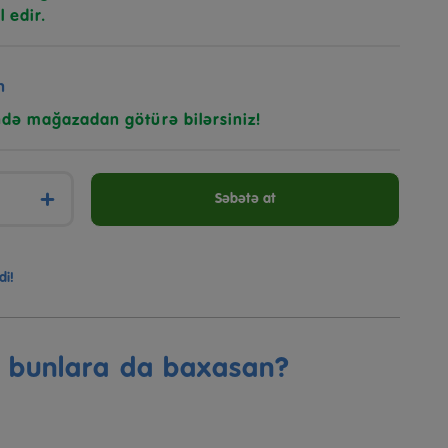
l edir.
n
ndə mağazadan götürə bilərsiniz!
+
Səbətə at
di!
ə bunlara da baxasan?