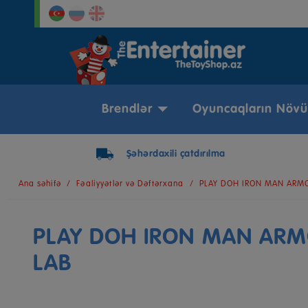
Brendlər
Oyuncaqların Növü
Şəhərdaxili çatdırılma
Ana səhifə
Fəaliyyətlər və Dəftərxana
PLAY DOH IRON MAN ARM
PLAY DOH IRON MAN AR
LAB