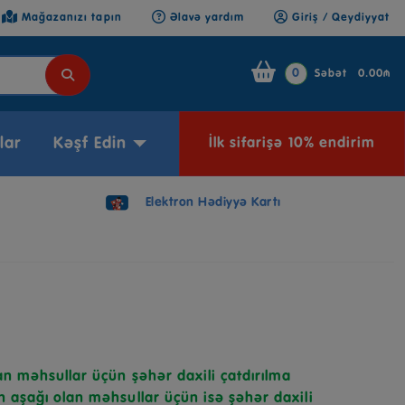
Mağazanızı tapın
Əlavə yardım
Giriş / Qeydiyyat
0
Səbət
0.00₼
lar
Kəşf Edin
İlk sifarişə 10% endirim
Elektron Hədiyyə Kartı
n məhsullar üçün şəhər daxili çatdırılma
 aşağı olan məhsullar üçün isə şəhər daxili