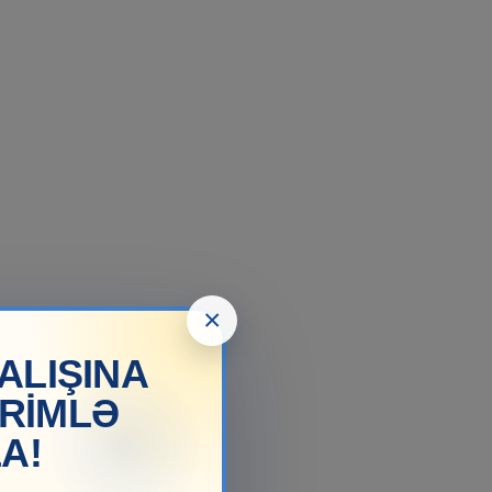
×
ALIŞINA
İRİMLƏ
A!