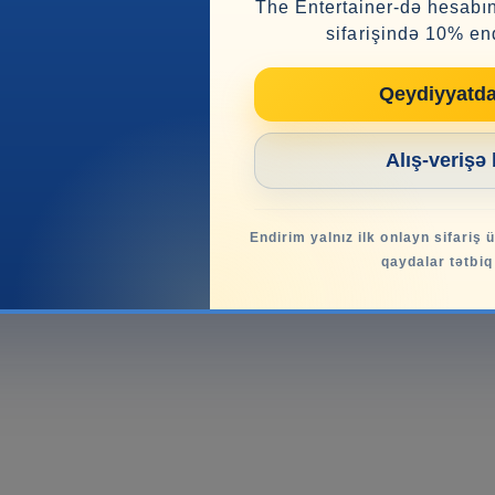
The Entertainer-də hesabın
sifarişində 10% en
Qeydiyyatd
Alış-verişə
Endirim yalnız ilk onlayn sifariş 
qaydalar tətbiq