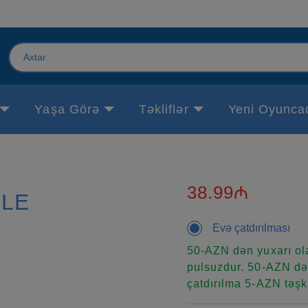
Yaşa Görə
Təkliflər
Yeni Oyunca
38.99₼
DLE
Evə çatdırılması
50-AZN dən yuxarı ola
pulsuzdur. 50-AZN dən
çatdırılma 5-AZN təşki