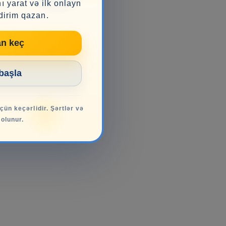
ı yarat və ilk onlayn
dirim qazan.
an keç
 başla
üçün keçərlidir. Şərtlər və
 olunur.