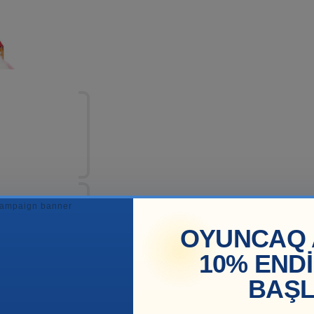
OYUNCAQ 
10% END
BAŞL