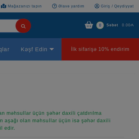
Mağazanızı tapın
Əlavə yardım
Giriş / Qeydiyyat
Səbət
0.00₼
0
qlar
Kəşf Edin
İlk sifarişə 10% endirim
n məhsullar üçün şəhər daxili çatdırılma
 aşağı olan məhsullar üçün isə şəhər daxili
l edir.