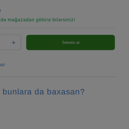
n
ndə mağazadan götürə bilərsiniz!
+
Səbətə at
ldi!
 bunlara da baxasan?