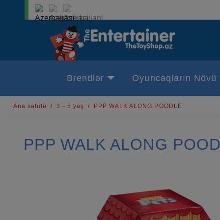
Brendlər
Oyuncaqların Növü
Ana səhifə
3 - 5 yaş
PPP WALK ALONG POODLE
PPP WALK ALONG POO