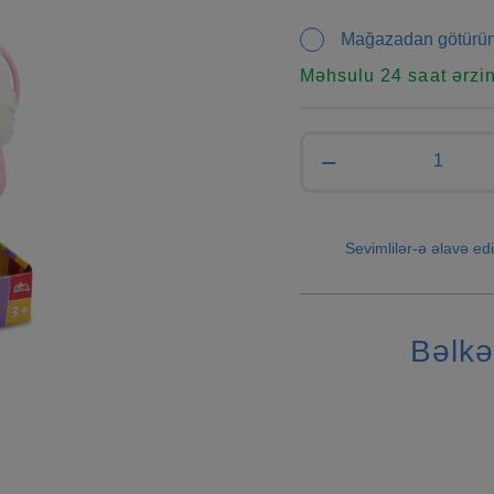
Mağazadan götürü
Məhsulu 24 saat ərzi
−
Sevimlilər-ə əlavə edi
Bəlkə