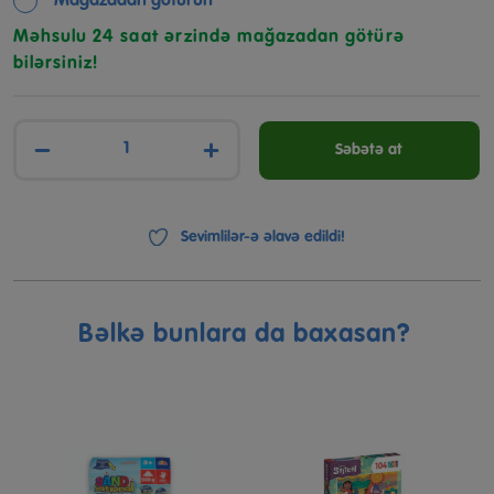
Mağazadan götürün
Məhsulu 24 saat ərzində mağazadan götürə
bilərsiniz!
−
+
Səbətə at
Sevimlilər-ə əlavə edildi!
Bəlkə bunlara da baxasan?