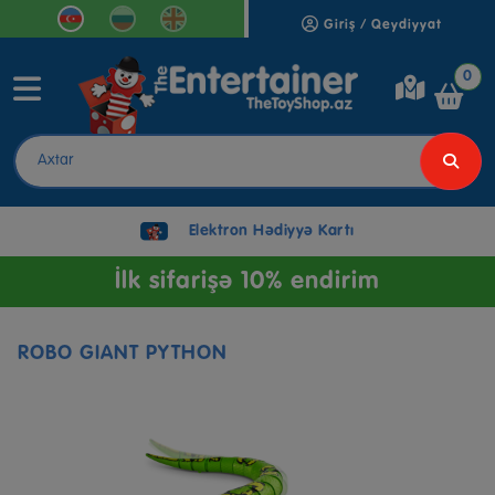
Giriş / Qeydiyyat
0
Elektron Hədiyyə Kartı
İlk sifarişə 10% endirim
ROBO GIANT PYTHON