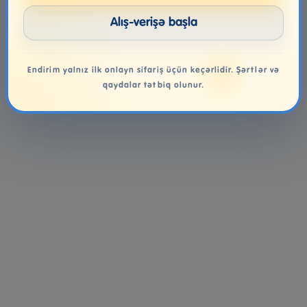
Alış-verişə başla
Endirim yalnız ilk onlayn sifariş üçün keçərlidir. Şərtlər və
qaydalar tətbiq olunur.