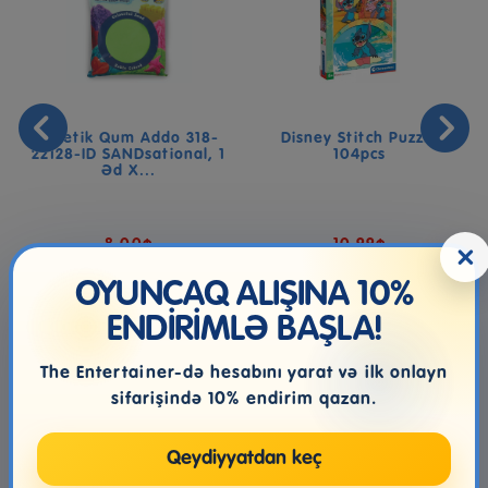
Kinetik Qum Addo 318-
Disney Stitch Puzzle
22128-ID SANDsational, 1
104pcs
Əd X...
8.00₼
10.99₼
×
OYUNCAQ ALIŞINA 10%
ENDİRİMLƏ BAŞLA!
The Entertainer-də hesabını yarat və ilk onlayn
sifarişində 10% endirim qazan.
Qeydiyyatdan keç