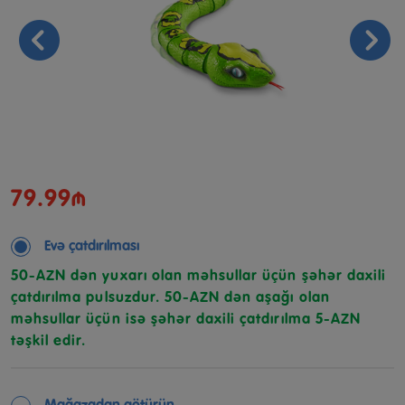
79.99₼
Evə çatdırılması
50-AZN dən yuxarı olan məhsullar üçün şəhər daxili
çatdırılma pulsuzdur. 50-AZN dən aşağı olan
məhsullar üçün isə şəhər daxili çatdırılma 5-AZN
təşkil edir.