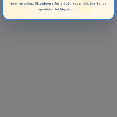
Endirim yalnız ilk onlayn sifariş üçün keçərlidir. Şərtlər və
qaydalar tətbiq olunur.