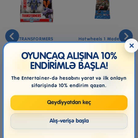
TRANSFORMERS
Hotwheels 1 Modello
×
CYBERWORLD ARMORED
Mystery Models 1/64
CYBER CHANGE MÜXTƏ...
OYUNCAQ ALIŞINA 10%
ENDİRİMLƏ BAŞLA!
49.99₼
11.99₼
The Entertainer-də hesabını yarat və ilk onlayn
sifarişində 10% endirim qazan.
Qeydiyyatdan keç
Alış-verişə başla