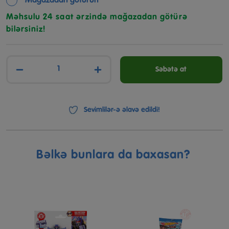
Mağazadan götürün
Məhsulu 24 saat ərzində mağazadan götürə
bilərsiniz!
−
+
Səbətə at
Sevimlilər-ə əlavə edildi!
Bəlkə bunlara da baxasan?