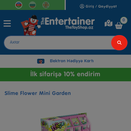
Giriş / Qeydiyyat
0
Elektron Hədiyyə Kartı
İlk sifarişə 10% endirim
Slime Flower Mini Garden