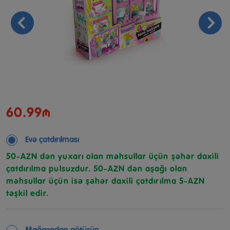
60.99₼
Evə çatdırılması
50-AZN dən yuxarı olan məhsullar üçün şəhər daxili
çatdırılma pulsuzdur. 50-AZN dən aşağı olan
məhsullar üçün isə şəhər daxili çatdırılma 5-AZN
təşkil edir.