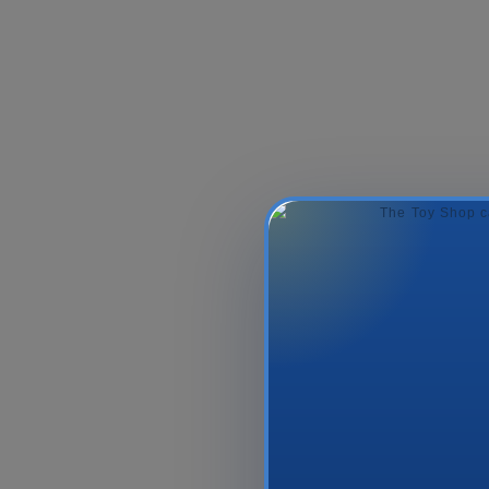
LEGO DUPLO 3 In 1
60466 Sarı 
Creative Ramps With
Vehicles (10...
265.99₼
235.9