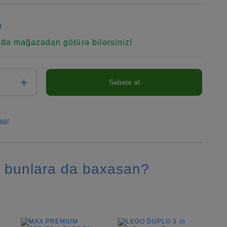
n
ndə mağazadan götürə bilərsiniz!
+
Səbətə at
ldi!
 bunlara da baxasan?