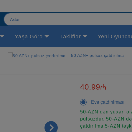
Yaşa Görə
Təkliflər
Yeni Oyunca
50 AZN+ pulsuz çatdırılma
40.99₼
Evə çatdırılması
50-AZN dən yuxarı ola
pulsuzdur. 50-AZN dən
çatdırılma 5-AZN təşki