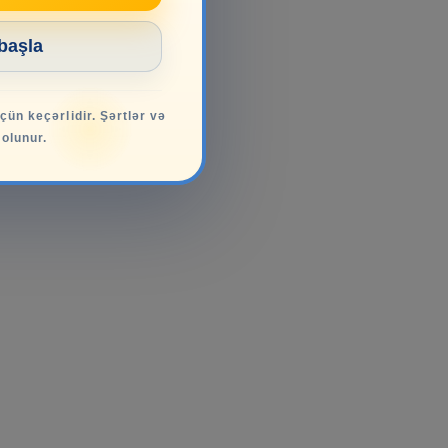
 başla
üçün keçərlidir. Şərtlər və
 olunur.