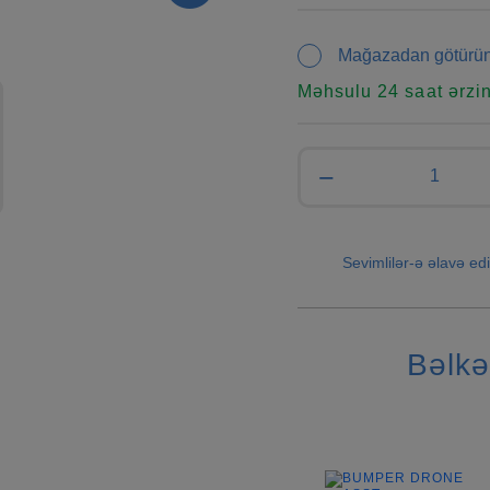
Mağazadan götürü
Məhsulu 24 saat ərzi
−
Sevimlilər-ə əlavə edi
Bəlkə