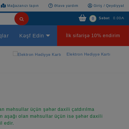
Mağazanızı tapın
Əlavə yardım
Giriş / Qeydiyyat
Səbət
0.00₼
0
qlar
Kəşf Edin
İlk sifarişə 10% endirim
Elektron Hədiyyə Kartı
n məhsullar üçün şəhər daxili çatdırılma
 aşağı olan məhsullar üçün isə şəhər daxili
l edir.