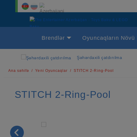
Brendlər
Oyuncaqların Növü
Şəhərdaxili çatdırılma
Ana səhifə
Yeni Oyuncaqlar
STITCH 2-Ring-Pool
STITCH 2-Ring-Pool