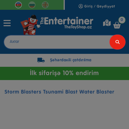
Giriş / Qeydiyyat
0
Şəhərdaxili çatdırılma
İlk sifarişə 10% endirim
Storm Blasters Tsunami Blast Water Blaster