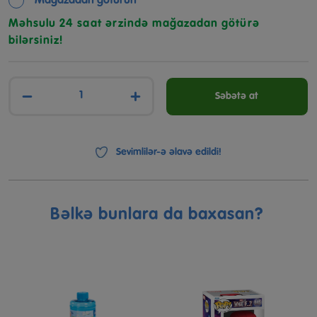
Mağazadan götürün
Məhsulu 24 saat ərzində mağazadan götürə
bilərsiniz!
−
+
Səbətə at
Sevimlilər-ə əlavə edildi!
Bəlkə bunlara da baxasan?