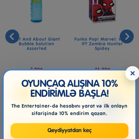
Out And About Giant
Funko Pop! Marvel: What
Bubble Solution
If? Zombie Hunter
Assorted
Spidey
7.99₼
46.99₼
×
OYUNCAQ ALIŞINA 10%
ENDİRİMLƏ BAŞLA!
The Entertainer-də hesabını yarat və ilk onlayn
sifarişində 10% endirim qazan.
Qeydiyyatdan keç