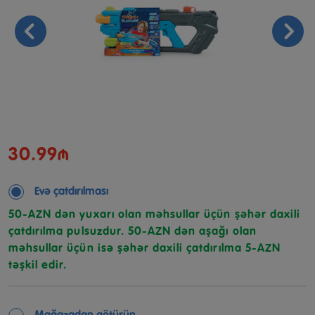
30.99₼
Evə çatdırılması
50-AZN dən yuxarı olan məhsullar üçün şəhər daxili
çatdırılma pulsuzdur. 50-AZN dən aşağı olan
məhsullar üçün isə şəhər daxili çatdırılma 5-AZN
təşkil edir.