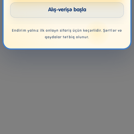
Alış-verişə başla
Endirim yalnız ilk onlayn sifariş üçün keçərlidir. Şərtlər və
qaydalar tətbiq olunur.