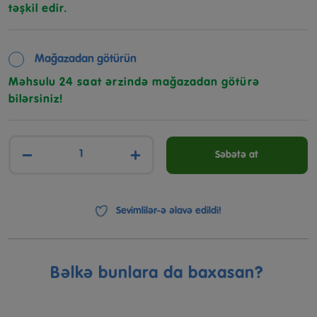
təşkil edir.
Mağazadan götürün
Məhsulu 24 saat ərzində mağazadan götürə
bilərsiniz!
−
+
Səbətə at
Sevimlilər-ə əlavə edildi!
Bəlkə bunlara da baxasan?