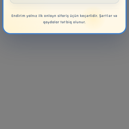
Endirim yalnız ilk onlayn sifariş üçün keçərlidir. Şərtlər və
qaydalar tətbiq olunur.