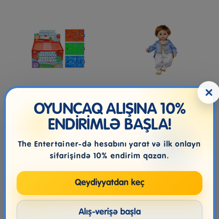
×
Sensory Maze Mat
Körpə Kukla Zapf
OYUNCAQ ALIŞINA 10%
Creation Baby Annabell
Little Swe...
ENDİRİMLƏ BAŞLA!
The Entertainer-də hesabını yarat və ilk onlayn
5.99₼
105.99₼
sifarişində 10% endirim qazan.
Qeydiyyatdan keç
Alış-verişə başla