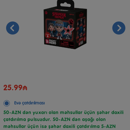
25.99₼
Evə çatdırılması
50-AZN dən yuxarı olan məhsullar üçün şəhər daxili
çatdırılma pulsuzdur. 50-AZN dən aşağı olan
məhsullar üçün isə şəhər daxili çatdırılma 5-AZN