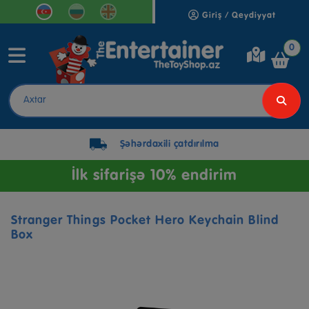
Giriş / Qeydiyyat
0
Şəhərdaxili çatdırılma
İlk sifarişə 10% endirim
Stranger Things Pocket Hero Keychain Blind
Box