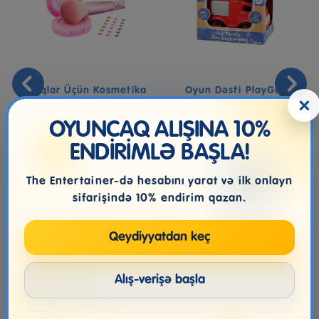
Uşaqlar Üçün Kosmetika
Oyun Dəsti PlayGo,
×
Dəsti TOPModel Blush &
Yanğınsöndürən Maşın
Brus...
Və Fiqur, ...
OYUNCAQ ALIŞINA 10%
ENDİRİMLƏ BAŞLA!
40.99₼
25.99₼
The Entertainer-də hesabını yarat və ilk onlayn
sifarişində 10% endirim qazan.
Qeydiyyatdan keç
Alış-verişə başla