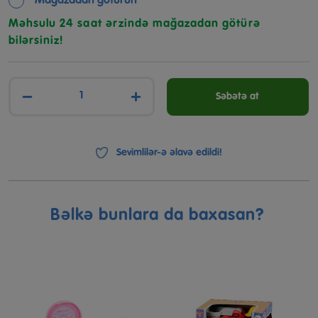
Mağazadan götürün
Məhsulu 24 saat ərzində mağazadan götürə
bilərsiniz!
−
+
Səbətə at
Sevimlilər-ə əlavə edildi!
Bəlkə bunlara da baxasan?