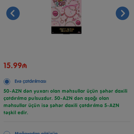
15.99₼
Evə çatdırılması
50-AZN dən yuxarı olan məhsullar üçün şəhər daxili
çatdırılma pulsuzdur. 50-AZN dən aşağı olan
məhsullar üçün isə şəhər daxili çatdırılma 5-AZN
təşkil edir.