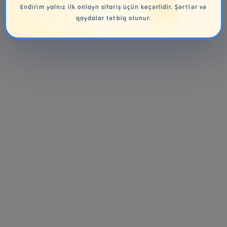
Endirim yalnız ilk onlayn sifariş üçün keçərlidir. Şərtlər və
qaydalar tətbiq olunur.