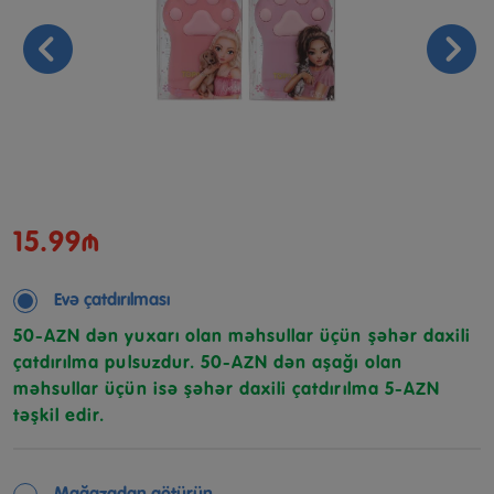
15.99₼
Evə çatdırılması
50-AZN dən yuxarı olan məhsullar üçün şəhər daxili
çatdırılma pulsuzdur. 50-AZN dən aşağı olan
məhsullar üçün isə şəhər daxili çatdırılma 5-AZN
təşkil edir.