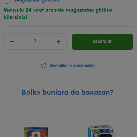
Mağazadan götürün
Məhsulu 24 saat ərzində mağazadan götürə
bilərsiniz!
−
+
Səbətə at
Sevimlilər-ə əlavə edildi!
Bəlkə bunlara da baxasan?