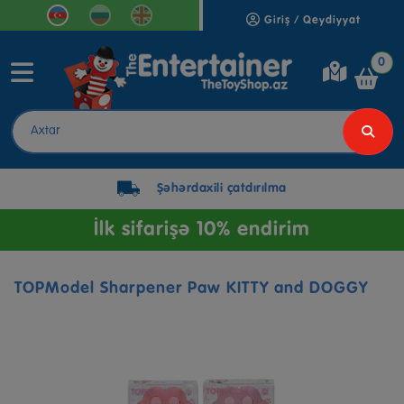
Giriş / Qeydiyyat
0
Şəhərdaxili çatdırılma
İlk sifarişə 10% endirim
TOPModel Sharpener Paw KITTY and DOGGY