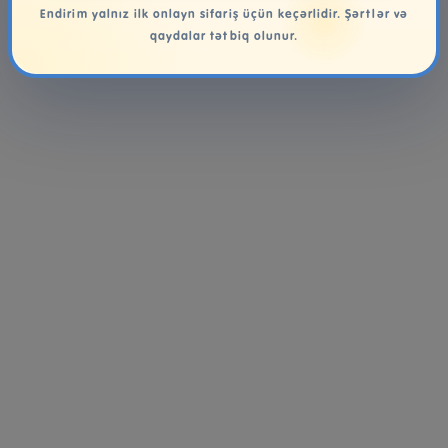
Endirim yalnız ilk onlayn sifariş üçün keçərlidir. Şərtlər və
qaydalar tətbiq olunur.