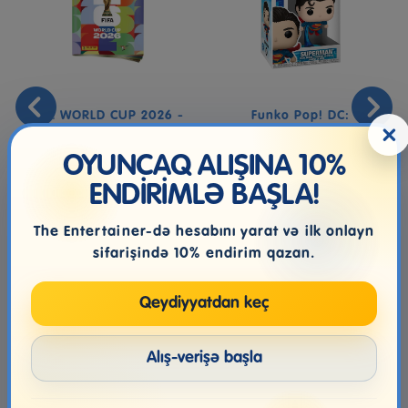
FIFA WORLD CUP 2026 -
Funko Pop! DC:
×
STICKERS COLLECTION
Superman 2025 -
Superman
OYUNCAQ ALIŞINA 10%
ENDİRİMLƏ BAŞLA!
9.99₼
46.99₼
The Entertainer-də hesabını yarat və ilk onlayn
sifarişində 10% endirim qazan.
Qeydiyyatdan keç
Alış-verişə başla