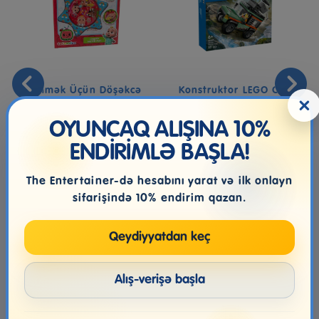
Çimmək Üçün Döşəkcə
Konstruktor LEGO City
×
CoComelon Sensory
Off-Road 4x4 Mountain
Water Mat, 6...
Truck ...
OYUNCAQ ALIŞINA 10%
ENDİRİMLƏ BAŞLA!
17.99₼
65.99₼
72.99₼
The Entertainer-də hesabını yarat və ilk onlayn
sifarişində 10% endirim qazan.
Qeydiyyatdan keç
Alış-verişə başla