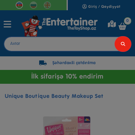
Giriş / Qeydiyyat
0
Şəhərdaxili çatdırılma
İlk sifarişə 10% endirim
Unique Boutique Beauty Makeup Set