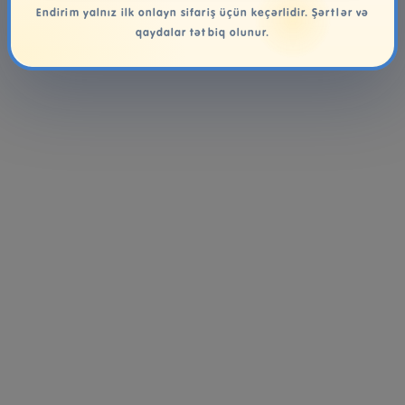
Endirim yalnız ilk onlayn sifariş üçün keçərlidir. Şərtlər və
qaydalar tətbiq olunur.