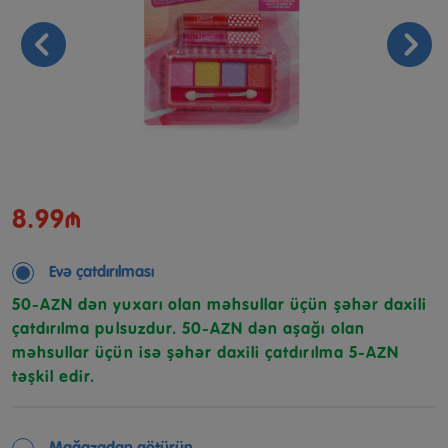
8.99₼
Evə çatdırılması
50-AZN dən yuxarı olan məhsullar üçün şəhər daxili
çatdırılma pulsuzdur. 50-AZN dən aşağı olan
məhsullar üçün isə şəhər daxili çatdırılma 5-AZN
təşkil edir.