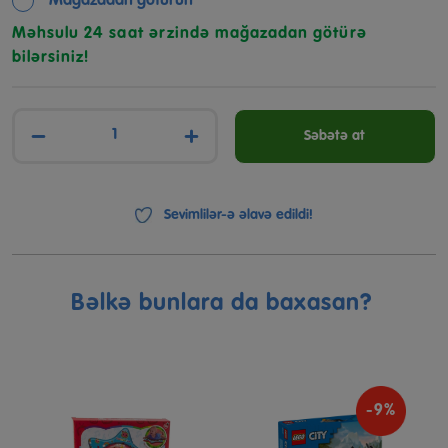
Mağazadan götürün
Məhsulu 24 saat ərzində mağazadan götürə
bilərsiniz!
−
+
Səbətə at
Sevimlilər-ə əlavə edildi!
Bəlkə bunlara da baxasan?
-9%