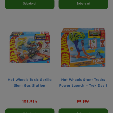
Səbətə at
Səbətə at
Hot Wheels Toxic Gorilla
Hot Wheels Stunt Tracks
Slam Gas Station
Power Launch – Trek Dəsti
109.99₼
99.99₼