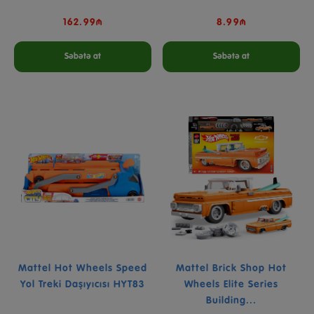
162.99₼
8.99₼
Səbətə at
Səbətə at
Mattel Hot Wheels Speed
Mattel Brick Shop Hot
Yol Treki Daşıyıcısı HYT83
Wheels Elite Series
Building...