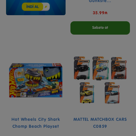
Gunkste...
35.99₼
Səbətə at
Hot Wheels City Shark
MATTEL MATCHBOX CARS
Chomp Beach Playset
C0859