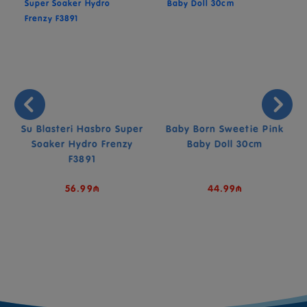
Su Blasteri Hasbro Super
Baby Born Sweetie Pink
u
Soaker Hydro Frenzy
Baby Doll 30cm
F3891
56.99₼
44.99₼