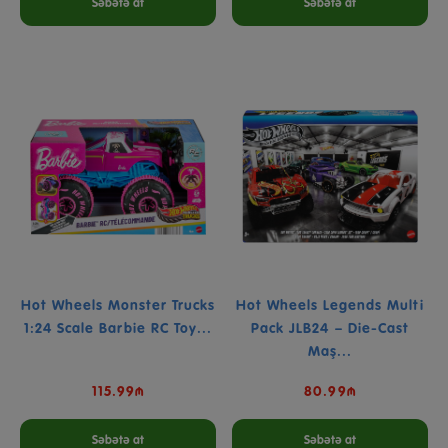
Səbətə at
Səbətə at
Hot Wheels Monster Trucks
Hot Wheels Legends Multi
1:24 Scale Barbie RC Toy...
Pack JLB24 – Die-Cast
Maş...
115.99₼
80.99₼
Səbətə at
Səbətə at