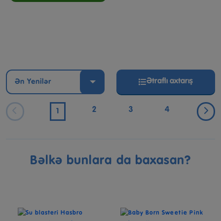
Ətraflı axtarış
Ən Yenilər
2
3
4
1
Bəlkə bunlara da baxasan?