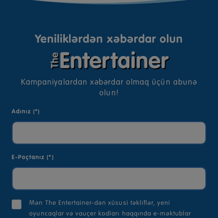
Yeniliklərdən xəbərdar olun
Kampaniyalardan xəbərdar olmaq üçün abunə
olun!
Adınız (*)
E-Poçtanız (*)
Mən The Entertainer-dən xüsusi təkliflər, yeni
oyuncaqlar və vauçer kodları haqqında e-məktublar