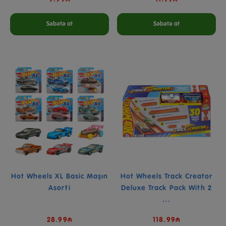
Səbətə at
Səbətə at
Hot Wheels XL Basic Maşın
Hot Wheels Track Creator
Asorti
Deluxe Track Pack With 2
...
28.99₼
118.99₼