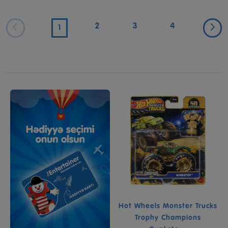
2
3
4
1
Hot Wheels Monster Trucks
Trophy Champions