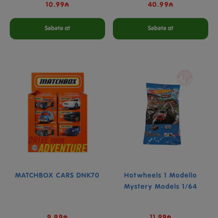
10.99₼
40.99₼
Səbətə at
Səbətə at
MATCHBOX CARS DNK70
Hotwheels 1 Modello
Mystery Models 1/64
9.99₼
11.99₼