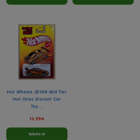
Hot Wheels JBY68 Mid Tier
Hot Ones Diecast Car
Toy...
13.99₼
Səbətə at