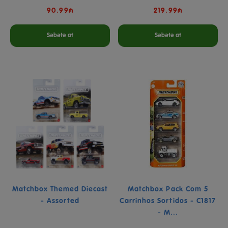
90.99₼
219.99₼
Səbətə at
Səbətə at
Matchbox Themed Diecast
Matchbox Pack Com 5
- Assorted
Carrinhos Sortidos - C1817
- M...