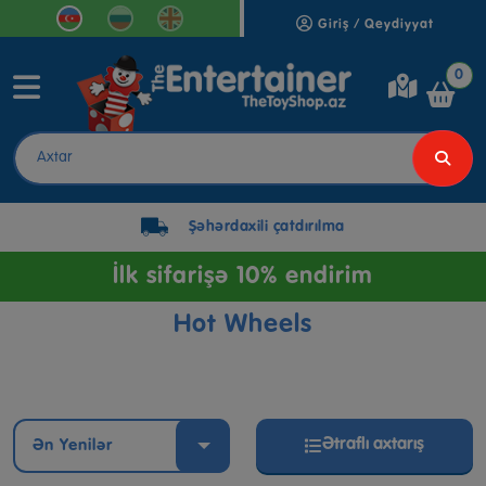
Giriş / Qeydiyyat
0
Şəhərdaxili çatdırılma
İlk sifarişə 10% endirim
Hot Wheels
Ətraflı axtarış
Ən Yenilər