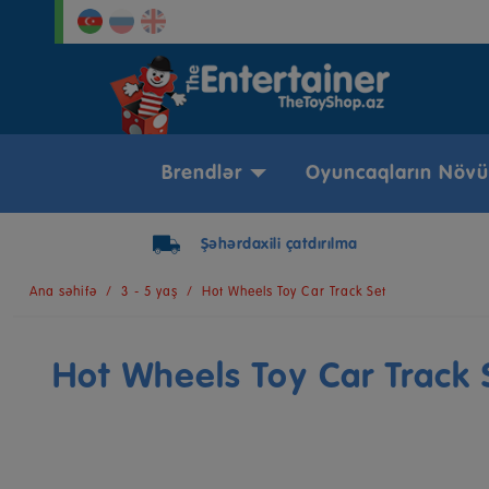
Brendlər
Oyuncaqların Növü
Şəhərdaxili çatdırılma
Ana səhifə
3 - 5 yaş
Hot Wheels Toy Car Track Set
Hot Wheels Toy Car Track 