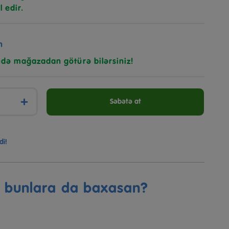
l edir.
n
ndə mağazadan götürə bilərsiniz!
+
Səbətə at
di!
ə bunlara da baxasan?