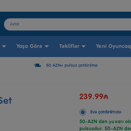
Yaşa Görə
Təkliflər
Yeni Oyuncaq
50 AZN+ pulsuz çatdırılma
239.99₼
Set
Evə çatdırılması
50-AZN dən yuxarı ola
pulsuzdur. 50-AZN dən