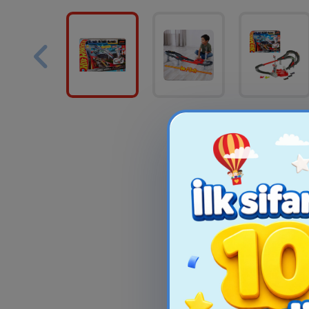
ELC MESSY MAT #
Kapilyar Qələ
Point 88 Li
10.99₼
2.00