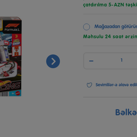
çatdırılma 5-AZN təşki
Mağazadan götürü
Məhsulu 24 saat ərzi
−
Sevimlilər-ə əlavə edil
Bəlk