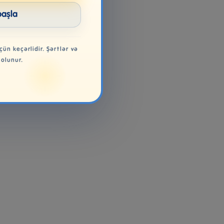
başla
çün keçərlidir. Şərtlər və
 olunur.