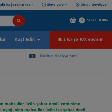
Mağazanızı tapın
Əlavə yardım
Giriş / Qeydiyyat
0
Səbət
0.00₼
lar
Kəşf Edin
İlk sifarişə 10% endirim
Elektron Hədiyyə Kartı
n məhsullar üçün şəhər daxili çatdırılma
 aşağı olan məhsullar üçün isə şəhər daxili