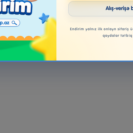
Alış-verişə 
Endirim yalnız ilk onlayn sifariş ü
qaydalar tətbiq