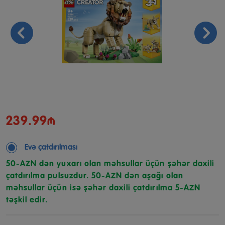
239.99₼
Evə çatdırılması
50-AZN dən yuxarı olan məhsullar üçün şəhər daxili
çatdırılma pulsuzdur. 50-AZN dən aşağı olan
məhsullar üçün isə şəhər daxili çatdırılma 5-AZN
təşkil edir.