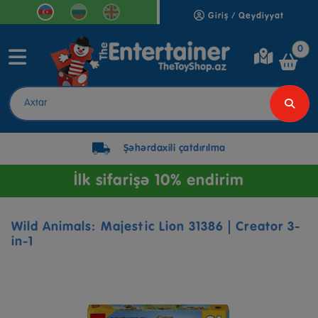
Giriş / Qeydiyyat
0
Şəhərdaxili çatdırılma
İlk sifarişə 10% endirim
Wild Animals: Majestic Lion 31386 | Creator 3-
in-1