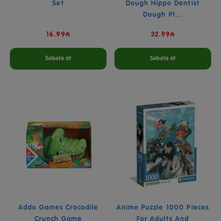
Set
Dough Hippo Dentist
Dough Pl...
16.99₼
32.99₼
Səbətə at
Səbətə at
Addo Games Crocodile
Anime Puzzle 1000 Pieces
Crunch Game
For Adults And