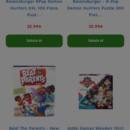
Ravensburger KPop Demon
Ravensburger - K-Pop
Hunters XXL 100 Piece
Demon Hunters Puzzle 300
Puzz...
Piec...
32.99₼
32.99₼
Səbətə at
Səbətə at
Beat The Parents - New
Addo Games Wooden 10in1