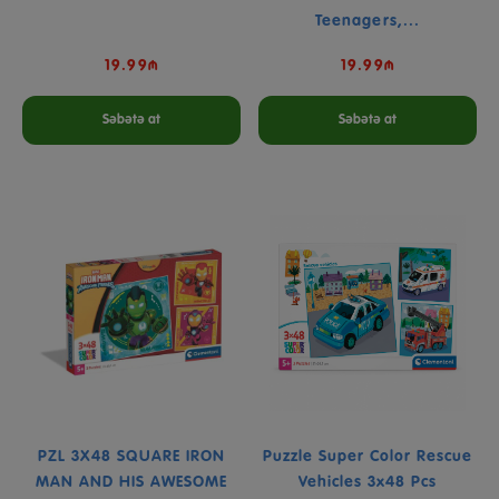
Teenagers,...
19.99₼
19.99₼
Səbətə at
Səbətə at
PZL 3X48 SQUARE IRON
Puzzle Super Color Rescue
MAN AND HIS AWESOME
Vehicles 3x48 Pcs