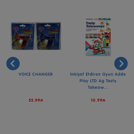
o
VOICE CHANGER
İnkişaf Etdirən Oyun Addo
Play LTD Ag Tasty
Takeaw...
55.99₼
10.99₼