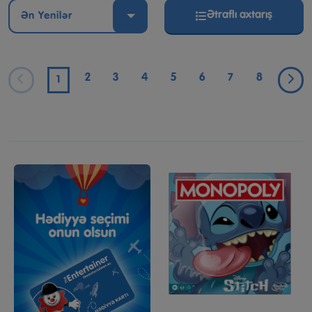
Ətraflı axtarış
Ən Yenilər
2
3
4
5
6
7
8
1