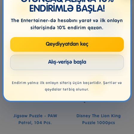
ENDİRİMLƏ BAŞLA!
18.99₼
11.99₼
The Entertainer-də hesabını yarat və ilk onlayn
Səbətə at
Səbətə at
sifarişində 10% endirim qazan.
Qeydiyyatdan keç
Alış-verişə başla
Endirim yalnız ilk onlayn sifariş üçün keçərlidir. Şərtlər və
qaydalar tətbiq olunur.
Jigsaw Puzzle - PAW
Disney The Lion King
Patrol, 104 Pcs.
Puzzle 1000pcs