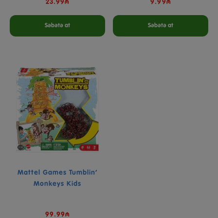
23.99₼
9.99₼
Səbətə at
Səbətə at
Mattel Games Tumblin’
Monkeys Kids
99.99₼