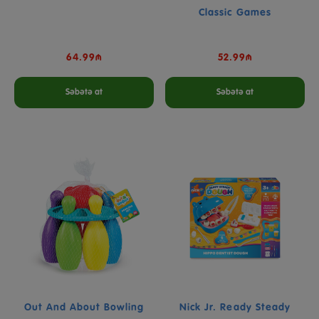
Classic Games
64.99₼
52.99₼
Səbətə at
Səbətə at
Out And About Bowling
Nick Jr. Ready Steady