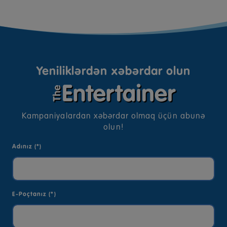
Yeniliklərdən xəbərdar olun
Kampaniyalardan xəbərdar olmaq üçün abunə
olun!
Adınız (*)
E-Poçtanız (*)