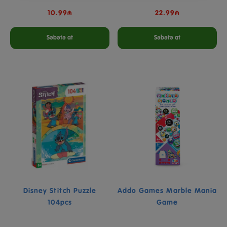
10.99₼
22.99₼
Səbətə at
Səbətə at
Disney Stitch Puzzle
Addo Games Marble Mania
104pcs
Game