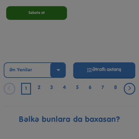
Səbətə at
Ətraflı axtarış
Ən Yenilər
2
3
4
5
6
7
8
1
Bəlkə bunlara da baxasan?