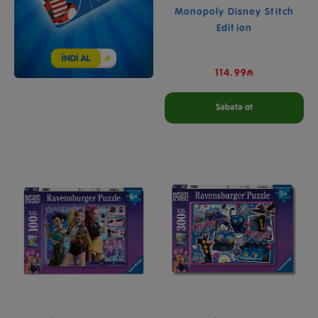
Monopoly Disney Stitch
Edition
114.99₼
Səbətə at