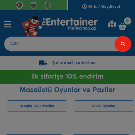
Giriş / Qeydiyyat
0
Şəhərdaxili çatdırılma
İlk sifarişə 10% endirim
Masaüstü Oyunlar və Pazllar
Uşaqlar üçün Pazllar
Ailəvi Oyunlar