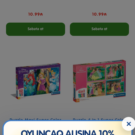
10.99₼
10.99₼
Səbətə at
Səbətə at
Puzzle Maxi Super Color
Puzzle 4 In 1 Super Color
×
Princess 60 Pcs
Disney Princess
OYUNCAQ ALIŞINA 10%