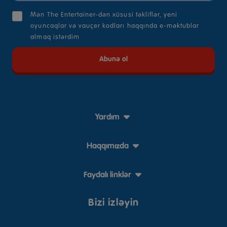
Mən The Entertainer-dən xüsusi təkliflər, yeni
oyuncaqlar və vauçer kodları haqqında e-məktublar
almaq istərdim
Yardım
Haqqımızda
Faydalı linklər
Bizi izləyin