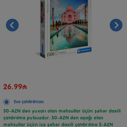
26.99₼
Evə çatdırılması
50-AZN dən yuxarı olan məhsullar üçün şəhər daxili
çatdırılma pulsuzdur. 50-AZN dən aşağı olan
məhsullar üçün isə şəhər daxili çatdırılma 5-AZN