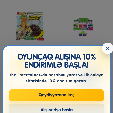
×
Mattel Games Tumblin’
SLIME POTS
OYUNCAQ ALIŞINA 10%
Monkeys Kids
ENDİRİMLƏ BAŞLA!
The Entertainer-də hesabını yarat və ilk onlayn
99.99₼
4.00₼
sifarişində 10% endirim qazan.
Qeydiyyatdan keç
Alış-verişə başla