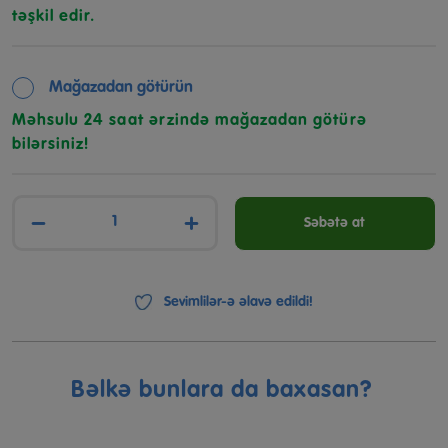
təşkil edir.
Mağazadan götürün
Məhsulu 24 saat ərzində mağazadan götürə
bilərsiniz!
−
+
Səbətə at
Sevimlilər-ə əlavə edildi!
Bəlkə bunlara da baxasan?