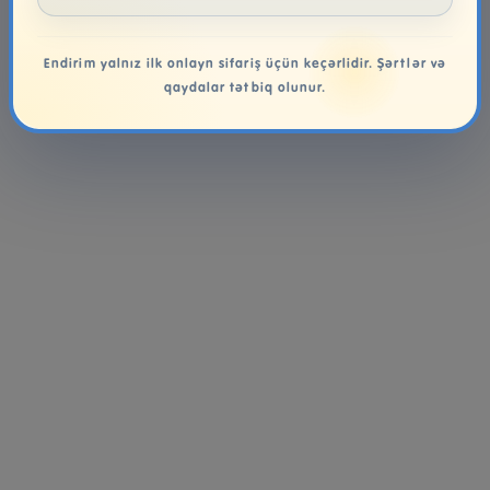
Endirim yalnız ilk onlayn sifariş üçün keçərlidir. Şərtlər və
qaydalar tətbiq olunur.