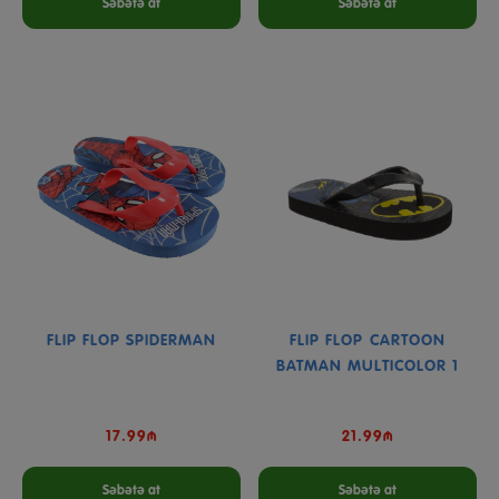
Səbətə at
Səbətə at
FLIP FLOP SPIDERMAN
FLIP FLOP CARTOON
BATMAN MULTICOLOR 1
17.99₼
21.99₼
Səbətə at
Səbətə at