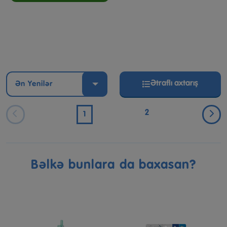
Ətraflı axtarış
Ən Yenilər
2
1
Bəlkə bunlara da baxasan?