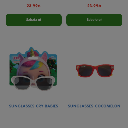
23.99₼
23.99₼
Səbətə at
Səbətə at
SUNGLASSES CRY BABIES
SUNGLASSES COCOMELON