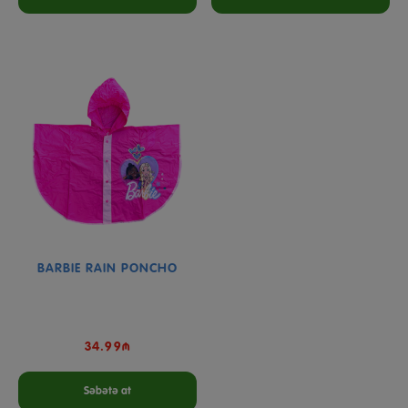
BARBIE RAIN PONCHO
34.99₼
Səbətə at