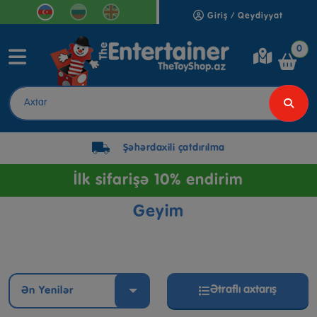
Giriş / Qeydiyyat
0
Şəhərdaxili çatdırılma
İlk sifarişə 10% endirim
Geyim
Ətraflı axtarış
Ən Yenilər