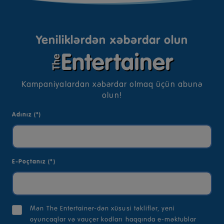
Yeniliklərdən xəbərdar olun
Kampaniyalardan xəbərdar olmaq üçün abunə
olun!
Adınız (*)
E-Poçtanız (*)
Mən The Entertainer-dən xüsusi təkliflər, yeni
oyuncaqlar və vauçer kodları haqqında e-məktublar