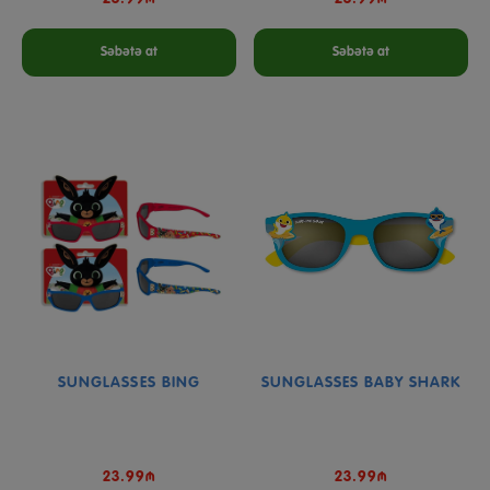
Səbətə at
Səbətə at
SUNGLASSES BING
SUNGLASSES BABY SHARK
23.99₼
23.99₼