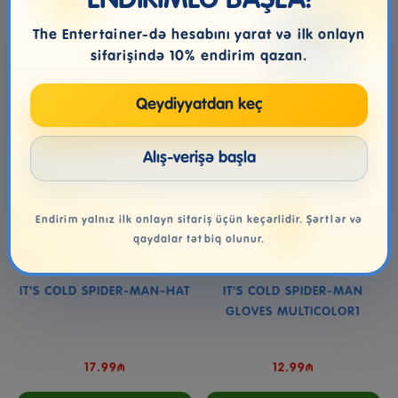
ENDİRİMLƏ BAŞLA!
Səbətə at
Səbətə at
The Entertainer-də hesabını yarat və ilk onlayn
sifarişində 10% endirim qazan.
Qeydiyyatdan keç
Alış-verişə başla
Endirim yalnız ilk onlayn sifariş üçün keçərlidir. Şərtlər və
qaydalar tətbiq olunur.
IT'S COLD SPIDER-MAN-HAT
IT'S COLD SPIDER-MAN
GLOVES MULTICOLOR1
17.99₼
12.99₼