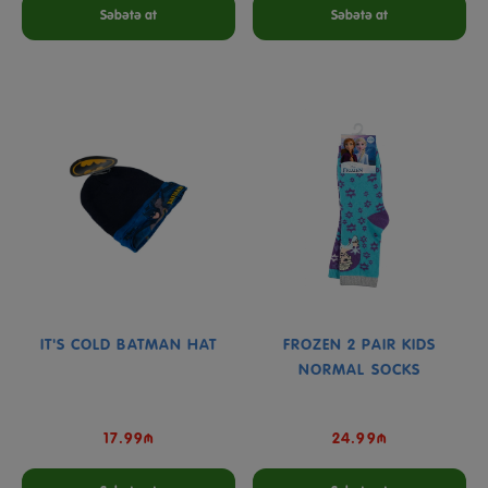
Səbətə at
Səbətə at
IT'S COLD BATMAN HAT
FROZEN 2 PAIR KIDS
NORMAL SOCKS
17.99₼
24.99₼